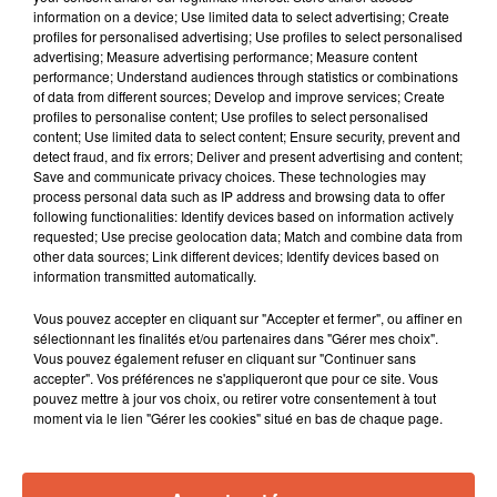
information on a device; Use limited data to select advertising; Create
profiles for personalised advertising; Use profiles to select personalised
advertising; Measure advertising performance; Measure content
performance; Understand audiences through statistics or combinations
of data from different sources; Develop and improve services; Create
profiles to personalise content; Use profiles to select personalised
content; Use limited data to select content; Ensure security, prevent and
detect fraud, and fix errors; Deliver and present advertising and content;
Save and communicate privacy choices. These technologies may
process personal data such as IP address and browsing data to offer
following functionalities: Identify devices based on information actively
requested; Use precise geolocation data; Match and combine data from
other data sources; Link different devices; Identify devices based on
information transmitted automatically.
Vous pouvez accepter en cliquant sur "Accepter et fermer", ou affiner en
À LA UNE
sélectionnant les finalités et/ou partenaires dans "Gérer mes choix".
Vous pouvez également refuser en cliquant sur "Continuer sans
accepter". Vos préférences ne s'appliqueront que pour ce site. Vous
pouvez mettre à jour vos choix, ou retirer votre consentement à tout
6 août 2026
Arles : après un taureau percuté lors d'une
moment via le lien "Gérer les cookies" situé en bas de chaque page.
abrivado à Saliers,...