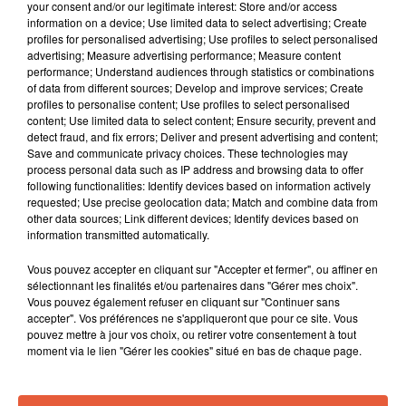
your consent and/or our legitimate interest: Store and/or access
information on a device; Use limited data to select advertising; Create
profiles for personalised advertising; Use profiles to select personalised
advertising; Measure advertising performance; Measure content
performance; Understand audiences through statistics or combinations
of data from different sources; Develop and improve services; Create
profiles to personalise content; Use profiles to select personalised
content; Use limited data to select content; Ensure security, prevent and
detect fraud, and fix errors; Deliver and present advertising and content;
Save and communicate privacy choices. These technologies may
process personal data such as IP address and browsing data to offer
following functionalities: Identify devices based on information actively
requested; Use precise geolocation data; Match and combine data from
other data sources; Link different devices; Identify devices based on
information transmitted automatically.
Vous pouvez accepter en cliquant sur "Accepter et fermer", ou affiner en
sélectionnant les finalités et/ou partenaires dans "Gérer mes choix".
Vous pouvez également refuser en cliquant sur "Continuer sans
À LA UNE
accepter". Vos préférences ne s'appliqueront que pour ce site. Vous
pouvez mettre à jour vos choix, ou retirer votre consentement à tout
moment via le lien "Gérer les cookies" situé en bas de chaque page.
12h21
Arles : après un taureau percuté lors d'une
abrivado à Saliers,...