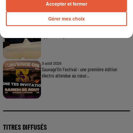
Accepter et fermer
Gérer mes choix
12h13
Éclipse solaire du 12 août 2026 : le CHU de Nîmes
appelle à la plus...
3 août 2026
Sauvage'On Festival : une première édition
électro attendue au cœur...
TITRES DIFFUSÉS