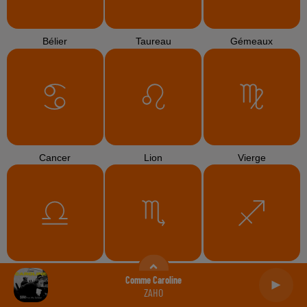
Bélier
Taureau
Gémeaux
Cancer
Lion
Vierge
Balance
Scorpion
Sagittaire
Comme Caroline
ZAHO