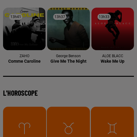
13h41
13h41
13h37
13h37
13h33
13h33
ZAHO
George Benson
ALOE BLACC
Comme Caroline
Give Me The Night
Wake Me Up
L'HOROSCOPE