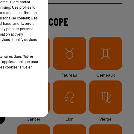
erest: Store and/or
tising; Use profiles to
tand audiences through
6 août 2026
personalise content; Use
Arles : après un taureau percuté lors
 fraud, and fix errors;
d'une abrivado à Saliers,...
 may process personal
mation actively
vices; Identify devices
6 août 2026
Éclipse solaire du 12 août 2026 : le
rtenaires dans "Gérer
s
s'appliqueront que pour
CHU de Nîmes appelle à la plus...
les cookies" situé en
3 août 2026
Sauvage'On Festival : une première
édition électro attendue au cœur...