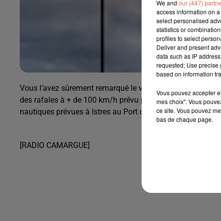
We and
our (447) partn
access information on a 
select personalised ad
statistics or combinatio
profiles to select person
Deliver and present adv
data such as IP address 
requested; Use precise g
based on information tra
Vous l’avez sûrement remarqué le vent souffle pas mal da
Vous pouvez accepter en 
des rafales à + de 100 km/h prévu par météo france....le j
mes choix". Vous pouvez
ce site. Vous pouvez met
nautiques prévues à Istres au Port des Heures Claires sont
bas de chaque page.
[RADIO CAMARGUE]