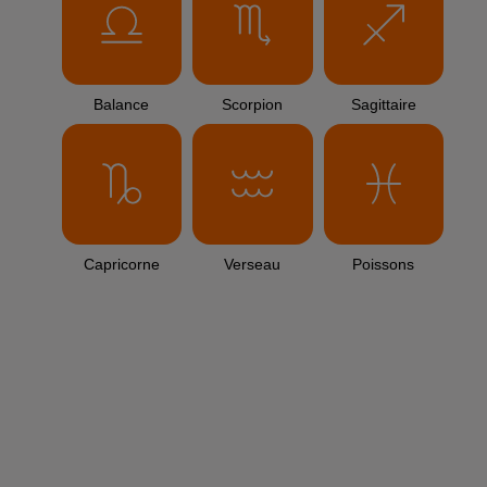
TITRES DIFFUSÉS
Aucun titre
L'HOROSCOPE
Bélier
Taureau
Gémeaux