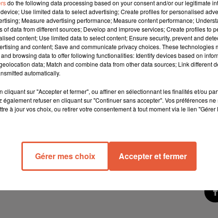
ers
do the following data processing based on your consent and/or our legitimate int
device; Use limited data to select advertising; Create profiles for personalised adver
vertising; Measure advertising performance; Measure content performance; Unders
ns of data from different sources; Develop and improve services; Create profiles to 
alised content; Use limited data to select content; Ensure security, prevent and detect
ertising and content; Save and communicate privacy choices. These technologies
and browsing data to offer following functionalities: Identify devices based on infor
eolocation data; Match and combine data from other data sources; Link different de
nsmitted automatically.
ns le département aujourd’hui, et ça va pas s’arranger demain…
cliquant sur "Accepter et fermer", ou affiner en sélectionnant les finalités et/ou pa
ardin du pharo est fermé à Marseille jusqu’à demain, et les puce
 également refuser en cliquant sur "Continuer sans accepter". Vos préférences ne 
tre à jour vos choix, ou retirer votre consentement à tout moment via le lien "Gérer 
 également reportées à une date ultérieure.
Gérer mes choix
Accepter et fermer