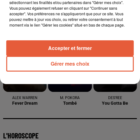
sélectionnant les finalités et/ou partenaires dans "Gérer mes choix".
Vous pouvez également refuser en cliquant sur "Continuer sans
accepter". Vos préférences ne s'appliqueront que pour ce site. Vous
pouvez mettre à jour vos choix, ou retirer votre consentement à tout
moment via le lien "Gérer les cookies" situé en bas de chaque page.
TITRES DIFFUSÉS
Accepter et fermer
8h07
8h07
8h04
8h04
7h56
7h56
Gérer mes choix
ALEX WARREN
M. POKORA
DES'REE
Fever Dream
Tombé
You Gotta Be
L'HOROSCOPE