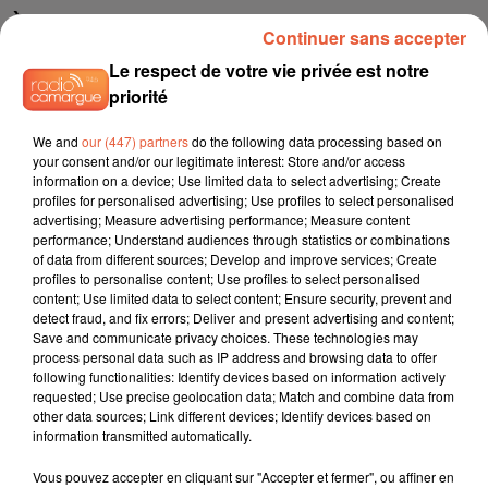
À LA UNE
Continuer sans accepter
Le respect de votre vie privée est notre
6 août 2026
priorité
Arles : après un taureau percuté lors d'une
abrivado à Saliers,...
We and
our (447) partners
do the following data processing based on
your consent and/or our legitimate interest: Store and/or access
information on a device; Use limited data to select advertising; Create
profiles for personalised advertising; Use profiles to select personalised
advertising; Measure advertising performance; Measure content
6 août 2026
performance; Understand audiences through statistics or combinations
Éclipse solaire du 12 août 2026 : le CHU de Nîmes
of data from different sources; Develop and improve services; Create
appelle à la plus...
profiles to personalise content; Use profiles to select personalised
content; Use limited data to select content; Ensure security, prevent and
detect fraud, and fix errors; Deliver and present advertising and content;
Save and communicate privacy choices. These technologies may
process personal data such as IP address and browsing data to offer
3 août 2026
following functionalities: Identify devices based on information actively
Sauvage'On Festival : une première édition
requested; Use precise geolocation data; Match and combine data from
électro attendue au cœur...
other data sources; Link different devices; Identify devices based on
information transmitted automatically.
Vous pouvez accepter en cliquant sur "Accepter et fermer", ou affiner en