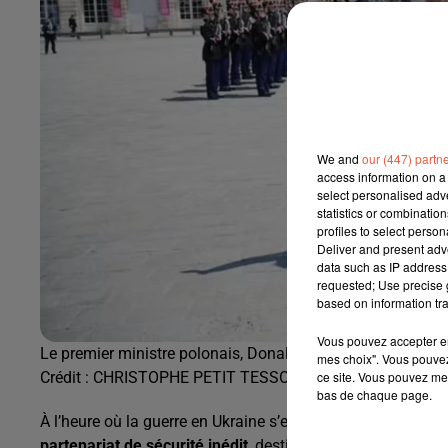
We and
our (447) partn
access information on a 
select personalised ad
statistics or combinatio
profiles to select person
Deliver and present adv
data such as IP address 
requested; Use precise g
based on information tra
Vous pouvez accepter en 
Le premier ministre polonais, Donald Tusk et Emmanuel M
mes choix". Vous pouvez
Crédit :
CHRISTOPHE PETIT TESSON/AFP
ce site. Vous pouvez met
bas de chaque page.
À l’heure où la guerre en Ukraine s’enlise et où le déseng
partenariat de sécurité inédit
, destiné à réaffirmer leur s