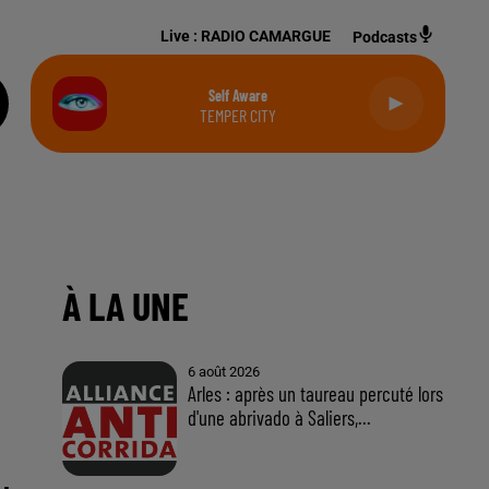
Live :
RADIO CAMARGUE
Podcasts
Self Aware
TEMPER CITY
À LA UNE
6 août 2026
Arles : après un taureau percuté lors
d'une abrivado à Saliers,...