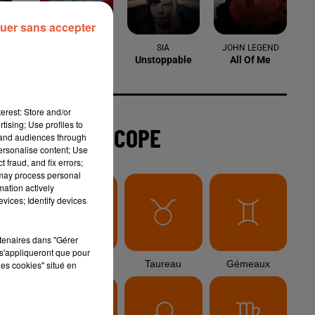
uer sans accepter
TEMPER CITY
SIA
JOHN LEGEND
Self Aware
Unstoppable
All Of Me
erest: Store and/or
tising; Use profiles to
L'HOROSCOPE
tand audiences through
personalise content; Use
 fraud, and fix errors;
 may process personal
mation actively
vices; Identify devices
rtenaires dans "Gérer
s'appliqueront que pour
Bélier
Taureau
Gémeaux
les cookies" situé en
 un
on