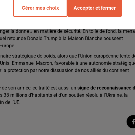
n cas d’agression
, ainsi qu’une
ouverture à la coopération dan
Gérer mes choix
Accepter et fermer
ence même de ce traité », a déclaré Donald Tusk, le Premier
anger la donne » en matière de sécurité. En toile de fond, la men
entuel retour de Donald Trump à la Maison Blanche poussent
’Europe.
naire stratégique de poids, alors que l’Union européenne tente d
ts-Unis. Emmanuel Macron, favorable à une autonomie stratégiqu
ur la protection par notre dissuasion de nos alliés du continent
de son armée, ce traité est aussi un
signe de reconnaissance 
es 38 millions d’habitants et d’un soutien résolu à l’Ukraine, la
n de l’UE.