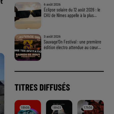
t
6 août 2026
Éclipse solaire du 12 août 2026 : le
CHU de Nîmes appelle à la plus...
3 août 2026
Sauvage'On Festival : une première
édition électro attendue au cœur...
TITRES DIFFUSÉS
18h06
18h06
18h03
18h03
17h56
17h56