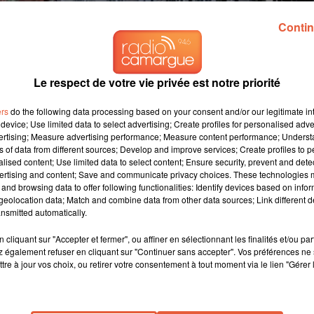
Contin
Le respect de votre vie privée est notre priorité
ers
do the following data processing based on your consent and/or our legitimate int
device; Use limited data to select advertising; Create profiles for personalised adver
vertising; Measure advertising performance; Measure content performance; Unders
ns of data from different sources; Develop and improve services; Create profiles to 
alised content; Use limited data to select content; Ensure security, prevent and detect
ertising and content; Save and communicate privacy choices. These technologies
and browsing data to offer following functionalities: Identify devices based on infor
eolocation data; Match and combine data from other data sources; Link different de
nsmitted automatically.
cliquant sur "Accepter et fermer", ou affiner en sélectionnant les finalités et/ou pa
acron à Nancy, le 9 mai 2025
 également refuser en cliquant sur "Continuer sans accepter". Vos préférences ne 
tre à jour vos choix, ou retirer votre consentement à tout moment via le lien "Gérer 
agement américain en Europe inquiète,
Paris et Varsovie scellent
olidarité bilatérale. Ce traité, signé à Nancy entre Emmanuel Macr