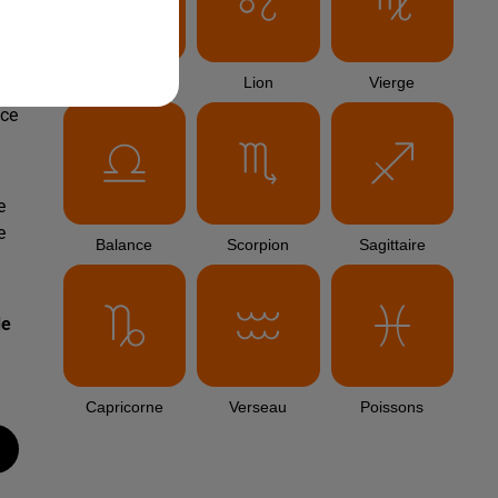
s
Cancer
Lion
Vierge
ace
e
e
Balance
Scorpion
Sagittaire
de
Capricorne
Verseau
Poissons