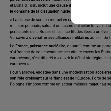
et Donald Tusk, inclut
une clause de soutien réciproque e
le domaine de la dissuasion nucléaire
.
« La clause de soutien mutuel en cas d’agression est l’ess
ministre polonais, saluant un accord qui selon lui va « ch
persistante de la Russie et les incertitudes liées à un év
Varsovie à
diversifier ses alliances militaires
au sein de l
La
France, puissance nucléaire
, apparaît comme un parte
s’affranchir de sa dépendance sécuritaire envers les Éta
européenne, s’est dit prêt à « ouvrir le débat stratégique s
européen ».
Pour Varsovie, engagée dans une modernisation accélérée 
son rôle croissant sur le flanc est de l’Europe
. Forte de s
Pologne s’impose comme un acteur militaire majeur au sei