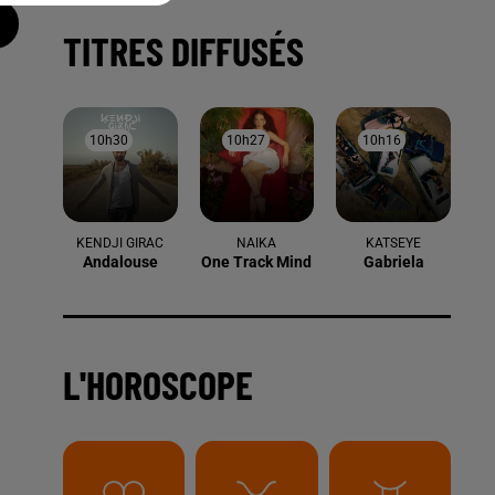
TITRES DIFFUSÉS
10h30
10h30
10h27
10h27
10h16
10h16
KENDJI GIRAC
NAIKA
KATSEYE
Andalouse
One Track Mind
Gabriela
L'HOROSCOPE