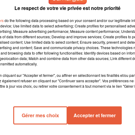
Le respect de votre vie privée est notre priorité
ers
do the following data processing based on your consent and/or our legitimate int
device; Use limited data to select advertising; Create profiles for personalised adver
vertising; Measure advertising performance; Measure content performance; Unders
ns of data from different sources; Develop and improve services; Create profiles to 
alised content; Use limited data to select content; Ensure security, prevent and detect
ertising and content; Save and communicate privacy choices. These technologies
and browsing data to offer following functionalities: Identify devices based on infor
eolocation data; Match and combine data from other data sources; Link different de
nsmitted automatically.
oire en Ligue des Nations face à Israël
cliquant sur "Accepter et fermer", ou affiner en sélectionnant les finalités et/ou pa
 également refuser en cliquant sur "Continuer sans accepter". Vos préférences ne 
tre à jour vos choix, ou retirer votre consentement à tout moment via le lien "Gérer 
 lors de son match en Ligue des Nations, s'imposant avec un sco
de se positionner à la deuxième place du classement de leur
première place. Le prochain défi pour les Français ? Un
Gérer mes choix
Accepter et fermer