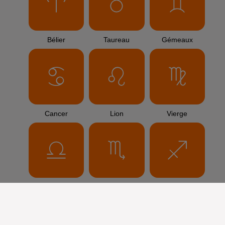
Bélier
Taureau
Gémeaux
Cancer
Lion
Vierge
Balance
Scorpion
Sagittaire