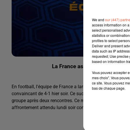
We and
our (447) partn
access information on a 
select personalised ad
statistics or combinatio
profiles to select person
Deliver and present adv
data such as IP address 
requested; Use precise g
based on information tra
La France assure une large vict
Vous pouvez accepter en 
mes choix". Vous pouvez
ce site. Vous pouvez met
En football, l'équipe de France a largement dominé Israël
bas de chaque page.
convaincant de 4-1 hier soir. Ce succès permet aux Bleus 
groupe après deux rencontres. Ce matin, l'Italie occupe la 
affrontement attendu lundi soir contre la Belgique.