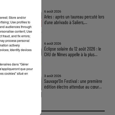
6 août 2026
Arles : après un taureau percuté lors
erest: Store and/or
d'une abrivado à Saliers,...
tising; Use profiles to
tand audiences through
personalise content; Use
 fraud, and fix errors;
 may process personal
6 août 2026
mation actively
Éclipse solaire du 12 août 2026 : le
vices; Identify devices
CHU de Nîmes appelle à la plus...
rtenaires dans "Gérer
s'appliqueront que pour
les cookies" situé en
3 août 2026
re
Sauvage'On Festival : une première
édition électro attendue au cœur...