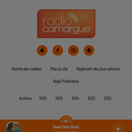
Bélier
Taureau
Gémeaux
Cancer
Lion
Vierge
Balance
Scorpion
Sagittaire
Sweet Soca Music