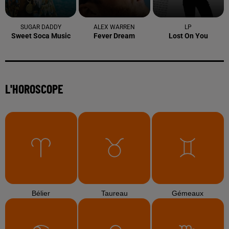
abrivado à Saliers,...
6 août 2026
Éclipse solaire du 12 août 2026 : le CHU de Nîmes
appelle à la plus...
3 août 2026
Sauvage'On Festival : une première édition
électro attendue au cœur...