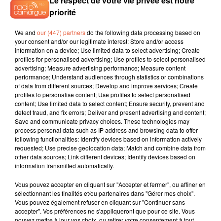
Le respect de votre vie privée est notre
priorité
We and
our (447) partners
do the following data processing based on
your consent and/or our legitimate interest: Store and/or access
information on a device; Use limited data to select advertising; Create
profiles for personalised advertising; Use profiles to select personalised
advertising; Measure advertising performance; Measure content
performance; Understand audiences through statistics or combinations
of data from different sources; Develop and improve services; Create
profiles to personalise content; Use profiles to select personalised
content; Use limited data to select content; Ensure security, prevent and
detect fraud, and fix errors; Deliver and present advertising and content;
Save and communicate privacy choices. These technologies may
process personal data such as IP address and browsing data to offer
following functionalities: Identify devices based on information actively
requested; Use precise geolocation data; Match and combine data from
other data sources; Link different devices; Identify devices based on
information transmitted automatically.
Vous pouvez accepter en cliquant sur "Accepter et fermer", ou affiner en
sélectionnant les finalités et/ou partenaires dans "Gérer mes choix".
Vous pouvez également refuser en cliquant sur "Continuer sans
accepter". Vos préférences ne s'appliqueront que pour ce site. Vous
pouvez mettre à jour vos choix, ou retirer votre consentement à tout