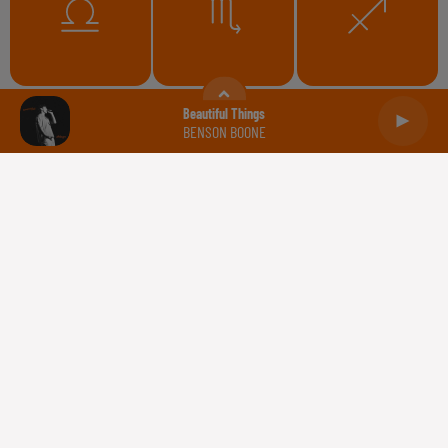
Balance
Scorpion
Sagittaire
Beautiful Things
BENSON BOONE
Capricorne
Verseau
Poissons