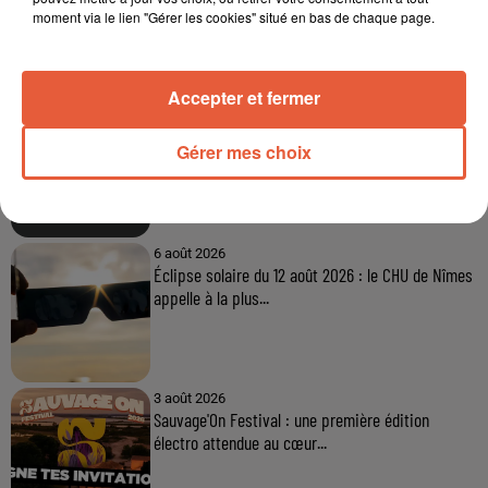
moment via le lien "Gérer les cookies" situé en bas de chaque page.
À LA UNE
Accepter et fermer
6 août 2026
Arles : après un taureau percuté lors d'une
Gérer mes choix
abrivado à Saliers,...
6 août 2026
Éclipse solaire du 12 août 2026 : le CHU de Nîmes
appelle à la plus...
3 août 2026
Sauvage'On Festival : une première édition
électro attendue au cœur...