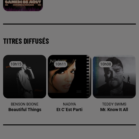
TITRES DIFFUSÉS
10h15
10h15
10h11
10h11
10h08
10h08
BENSON BOONE
NADIYA
TEDDY SWIMS
Beautiful Things
Et C´est Parti
Mr. Know It All