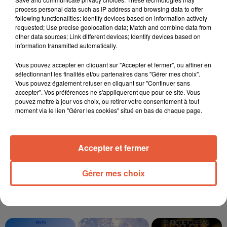
process personal data such as IP address and browsing data to offer
following functionalities: Identify devices based on information actively
12h13
requested; Use precise geolocation data; Match and combine data from
Éclipse solaire du 12 août 2026 : le CHU de Nîmes
other data sources; Link different devices; Identify devices based on
appelle à la plus...
information transmitted automatically.
Vous pouvez accepter en cliquant sur "Accepter et fermer", ou affiner en
sélectionnant les finalités et/ou partenaires dans "Gérer mes choix".
Vous pouvez également refuser en cliquant sur "Continuer sans
3 août 2026
accepter". Vos préférences ne s'appliqueront que pour ce site. Vous
Sauvage'On Festival : une première édition
pouvez mettre à jour vos choix, ou retirer votre consentement à tout
électro attendue au cœur...
moment via le lien "Gérer les cookies" situé en bas de chaque page.
Accepter et fermer
Gérer mes choix
TITRES DIFFUSÉS