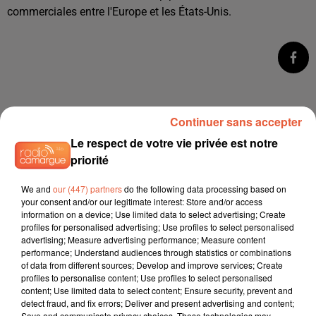
commerciales entre l'Europe et les États-Unis.
Continuer sans accepter
Le respect de votre vie privée est notre
priorité
We and
our (447) partners
do the following data processing based on
your consent and/or our legitimate interest: Store and/or access
À LA UNE
information on a device; Use limited data to select advertising; Create
profiles for personalised advertising; Use profiles to select personalised
advertising; Measure advertising performance; Measure content
12h21
performance; Understand audiences through statistics or combinations
Arles : après un taureau percuté lors d'une
of data from different sources; Develop and improve services; Create
abrivado à Saliers,...
profiles to personalise content; Use profiles to select personalised
content; Use limited data to select content; Ensure security, prevent and
detect fraud, and fix errors; Deliver and present advertising and content;
Save and communicate privacy choices. These technologies may