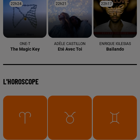
22h24
22h24
22h21
22h21
22h17
22h17
ONE-T
ADÈLE CASTILLON
ENRIQUE IGLESIAS
The Magic Key
Eté Avec Toi
Bailando
L'HOROSCOPE