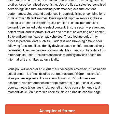
profiles for personalised advertising; Use profiles to select personalised
advertising; Measure advertising performance; Measure content
performance; Understand audiences through statistics or combinations
of data from different sources; Develop and improve services; Create
profiles to personalise content; Use profiles to select personalised
content; Use limited data to select content; Ensure security, prevent and
detect fraud, and fix errors; Deliver and present advertising and content;
Save and communicate privacy choices. These technologies may
process personal data such as IP address and browsing data to offer
following functionalities: Identify devices based on information actively
requested; Use precise geolocation data; Match and combine data from
other data sources; Link different devices; Identify devices based on
information transmitted automatically.
Vous pouvez accepter en cliquant sur "Accepter et fermer", ou affiner en
À LA UNE
sélectionnant les finalités et/ou partenaires dans "Gérer mes choix".
Vous pouvez également refuser en cliquant sur "Continuer sans
accepter". Vos préférences ne s'appliqueront que pour ce site. Vous
pouvez mettre à jour vos choix, ou retirer votre consentement à tout
6 août 2026
Arles : après un taureau percuté lors d'une
moment via le lien "Gérer les cookies" situé en bas de chaque page.
abrivado à Saliers,...
Accepter et fermer