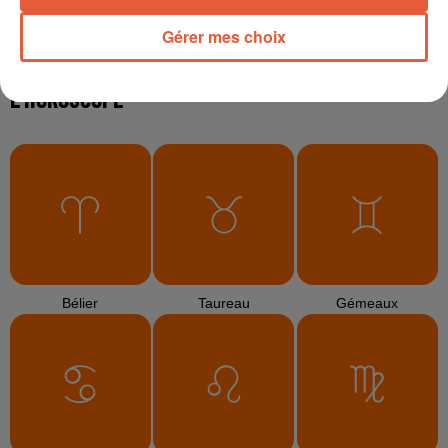
6 août 2026
Gérer mes choix
Éclipse solaire du 12 août 2026 : le CHU de Nîmes
appelle à la plus...
3 août 2026
Sauvage'On Festival : une première édition
électro attendue au cœur...
TITRES DIFFUSÉS