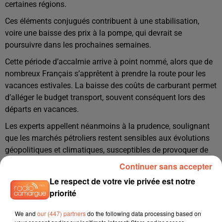
certaines régions.
Ces éléments conjugués contribuent à une stabilisation,
voire une baisse des prix à la pompe, qui devrait se
poursuivre dans les prochaines semaines.
Cette période d’accalmie arrive à point nommé, alors que de
nombreux Français s’apprêtent à prendre la route pour les
vacances estivales. La baisse des coûts de carburant permet
d’alléger le budget transport, souvent conséquent lors des
départs en vacances.
Les experts appellent néanmoins à la prudence, soulignant
que les marchés pétroliers restent sensibles aux évolutions
géopolitiques et climatiques, susceptibles de provoquer de
nouvelles fluctuations.
Continuer sans accepter
Le respect de votre vie privée est notre
priorité
We and
our (447) partners
do the following data processing based on