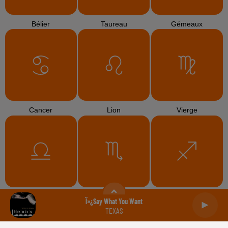
Bélier
Taureau
Gémeaux
Cancer
Lion
Vierge
Balance
Scorpion
Sagittaire
Ï»¿say What You Want
TEXAS