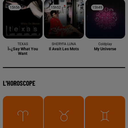
15h56
15h56
15h52
15h52
15h49
15h49
TEXAS
SHERYFA LUNA
Coldplay
Ï»¿say What You
Il Avait Les Mots
My Universe
Want
L'HOROSCOPE