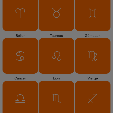
Bélier
Taureau
Gémeaux
Cancer
Lion
Vierge