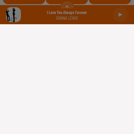
Balance
Scorpion
Sagittaire
I Love You Always Forever
DONNA LEWIS
Capricorne
Verseau
Poissons
Gestion des cookies
Plan du site
Règlement des jeux concours