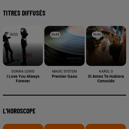
TITRES DIFFUSÉS
5h53
5h53
5h49
5h49
5h46
5h46
DONNA LEWIS
MAGIC SYSTEM
KAROL G
I Love You Always
Premier Gaou
Si Antes Te Hubiera
Forever
Conocido
L'HOROSCOPE