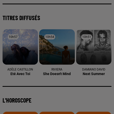
TITRES DIFFUSÉS
10h57
10h57
10h54
10h54
10h51
10h51
ADÈLE CASTILLON
RIVIERA
DAMIANO DAVID
Eté Avec Toi
She Doesn't Mind
Next Summer
L'HOROSCOPE