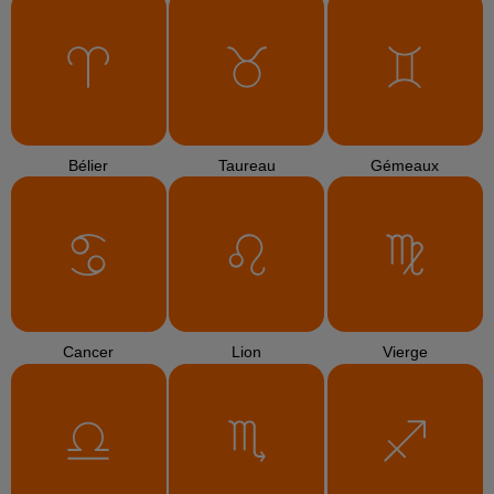
Bélier
Taureau
Gémeaux
Cancer
Lion
Vierge