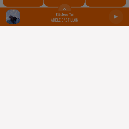
Balance
Scorpion
Sagittaire
Eté Avec Toi
ADÈLE CASTILLON
Capricorne
Verseau
Poissons