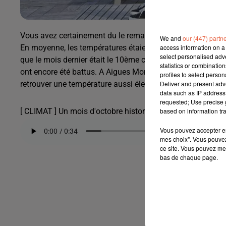
Vous avez certainement du le remarquer ... Il n’a jamais f
We and
our (447) partn
access information on a 
En moyenne, les températures étaient 3,3 degrés au-dessus 
select personalised ad
que le mois dernier était le 10ème consécutif a être au d
statistics or combinatio
ont encore été battus. A Aigues Mortes par exemple, le merc
profiles to select person
Deliver and present adv
retrouver une température aussi élevée. A Salon, 24,2, le p
data such as IP address 
requested; Use precise g
based on information tra
[ CLIMAT ] Un mois d'octobre historiquement chaud en P
Vous pouvez accepter en 
mes choix". Vous pouvez
ce site. Vous pouvez met
bas de chaque page.