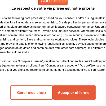
Le respect de votre vie privée est notre priorité
ait aussi chaud en Provence Alpes Côte d’Azur un mois d’octobre.
ers
do the following data processing based on your consent and/or our legitimate int
device; Use limited data to select advertising; Create profiles for personalised adver
de la normale le mois dernier. A la station météo d’Istres, on n
vertising; Measure advertising performance; Measure content performance; Unders
essus des moyennes de saison. Hier encore, des records de chaleu
ns of data from different sources; Develop and improve services; Create profiles to 
ure a atteint les 24,5 degrés. Il fallait remonter à 1970 pour
alised content; Use limited data to select content; Ensure security, prevent and detect
ertising and content; Save and communicate privacy choices. These technologies
récédent record datait de 1984.
and browsing data to offer following functionalities: Identify devices based on infor
eolocation data; Match and combine data from other data sources; Link different de
nsmitted automatically.
ACA
cliquant sur "Accepter et fermer", ou affiner en sélectionnant les finalités et/ou pa
 également refuser en cliquant sur "Continuer sans accepter". Vos préférences ne 
tre à jour vos choix, ou retirer votre consentement à tout moment via le lien "Gérer 
Gérer mes choix
Accepter et fermer