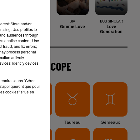
6 août 2026
Arles : après un taureau percuté lors
erest: Store and/or
d'une abrivado à Saliers,...
tising; Use profiles to
ote
tand audiences through
r
personalise content; Use
 fraud, and fix errors;
 may process personal
6 août 2026
mation actively
Éclipse solaire du 12 août 2026 : le
vices; Identify devices
CHU de Nîmes appelle à la plus...
rtenaires dans "Gérer
s'appliqueront que pour
les cookies" situé en
3 août 2026
Sauvage'On Festival : une première
édition électro attendue au cœur...