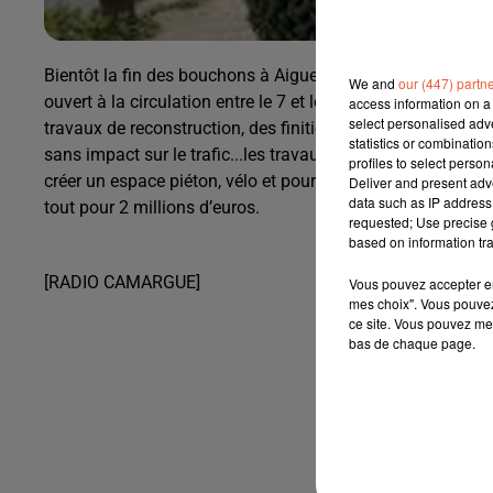
Bientôt la fin des bouchons à Aigues Mortes...le pont de 
We and
our (447) partn
ouvert à la circulation entre le 7 et le 10 juin après quasi
access information on a 
select personalised ad
travaux de reconstruction, des finitions seront réalisées le
statistics or combinatio
sans impact sur le trafic...les travaux ont permis d’élargir l
profiles to select person
créer un espace piéton, vélo et pour les personnes à mobilit
Deliver and present adv
data such as IP address 
tout pour 2 millions d’euros.
requested; Use precise g
based on information tra
[RADIO CAMARGUE]
Vous pouvez accepter en 
mes choix". Vous pouvez
ce site. Vous pouvez met
bas de chaque page.