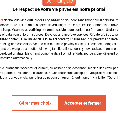
Le respect de votre vie privée est notre priorité
Provence
ers
do the following data processing based on your consent and/or our legitimate int
ment 6 mois de
device; Use limited data to select advertising; Create profiles for personalised adver
vertising; Measure advertising performance; Measure content performance; Unders
 30 juin mais
ns of data from different sources; Develop and improve services; Create profiles to 
a voie et de
alised content; Use limited data to select content; Ensure security, prevent and detect
é réduite, le
ertising and content; Save and communicate privacy choices. These technologies
and browsing data to offer following functionalities: Identify devices based on infor
eolocation data; Match and combine data from other data sources; Link different de
nsmitted automatically.
cliquant sur "Accepter et fermer", ou affiner en sélectionnant les finalités et/ou pa
 également refuser en cliquant sur "Continuer sans accepter". Vos préférences ne 
tre à jour vos choix, ou retirer votre consentement à tout moment via le lien "Gérer 
Gérer mes choix
Accepter et fermer