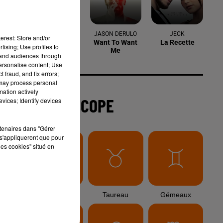
6 août 2026
Arles : après un taureau percuté lors
erest: Store and/or
d'une abrivado à Saliers,...
tising; Use profiles to
tand audiences through
personalise content; Use
 fraud, and fix errors;
 may process personal
6 août 2026
mation actively
Éclipse solaire du 12 août 2026 : le
vices; Identify devices
CHU de Nîmes appelle à la plus...
rtenaires dans "Gérer
s'appliqueront que pour
les cookies" situé en
3 août 2026
Sauvage'On Festival : une première
édition électro attendue au cœur...