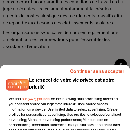
gouvernement pour garantir des conditions de travail qu’ils
jugent décentes. Ils réclament notamment la création
urgente de postes ainsi que des recrutements massifs afin
de répondre aux besoins des établissements scolaires.
Les organisations syndicales demandent également une
amélioration des rémunérations pour l’ensemble des
assistants d’éducation.
Continuer sans accepter
Le respect de votre vie privée est notre
priorité
We and
our (447) partners
do the following data processing based on
your consent and/or our legitimate interest: Store and/or access
information on a device; Use limited data to select advertising; Create
profiles for personalised advertising; Use profiles to select personalised
advertising; Measure advertising performance; Measure content
performance; Understand audiences through statistics or combinations
of data from different sources; Develop and improve services; Create