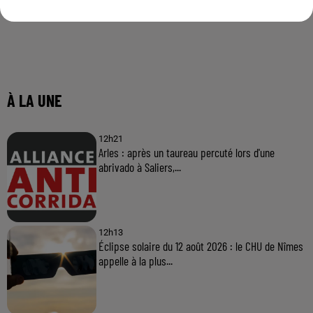
À LA UNE
12h21
Arles : après un taureau percuté lors d'une
abrivado à Saliers,...
12h13
Éclipse solaire du 12 août 2026 : le CHU de Nîmes
appelle à la plus...