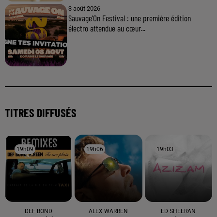
3 août 2026
Sauvage'On Festival : une première édition
électro attendue au cœur...
TITRES DIFFUSÉS
19h09
19h09
19h06
19h06
19h03
19h03
DEF BOND
ALEX WARREN
ED SHEERAN