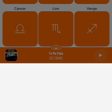
Cancer
Lion
Vierge
Balance
Scorpion
Sagittaire
Tu Me Plais
DEF BOND
Capricorne
Verseau
Poissons