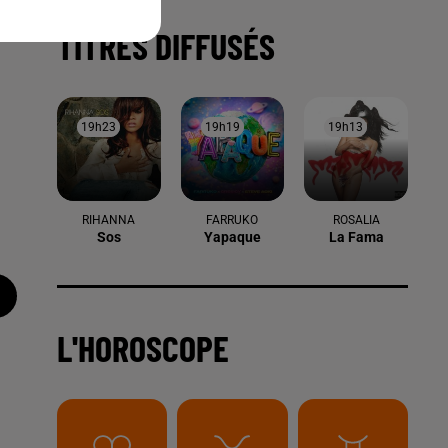
TITRES DIFFUSÉS
19h23
19h23
19h19
19h19
19h13
19h13
RIHANNA
FARRUKO
ROSALIA
Sos
Yapaque
La Fama
L'HOROSCOPE