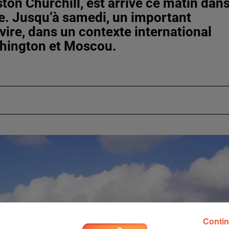
ton Churchill, est arrivé ce matin dan
le. Jusqu’à samedi, un important
avire, dans un contexte international
shington et Moscou.
Contin