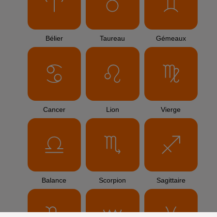
Bélier
Taureau
Gémeaux
Cancer
Lion
Vierge
Balance
Scorpion
Sagittaire