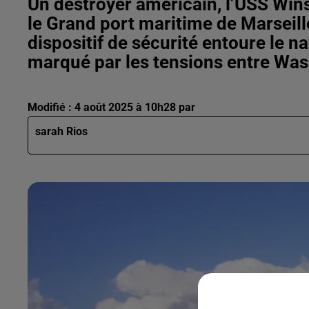
Un destroyer américain, l’USS Wins
le Grand port maritime de Marseil
dispositif de sécurité entoure le n
marqué par les tensions entre Wa
Modifié : 4 août 2025 à 10h28 par
sarah Rios