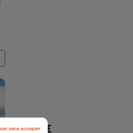
s
À LA UNE
uer sans accepter