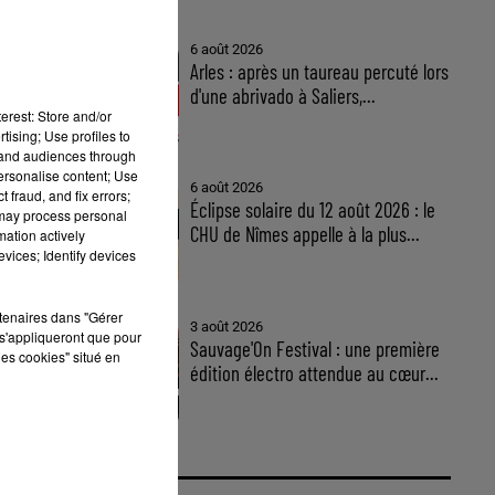
6 août 2026
Arles : après un taureau percuté lors
d'une abrivado à Saliers,...
erest: Store and/or
tising; Use profiles to
tand audiences through
personalise content; Use
6 août 2026
 fraud, and fix errors;
Éclipse solaire du 12 août 2026 : le
 may process personal
CHU de Nîmes appelle à la plus...
mation actively
vices; Identify devices
rtenaires dans "Gérer
3 août 2026
s'appliqueront que pour
Sauvage'On Festival : une première
les cookies" situé en
édition électro attendue au cœur...