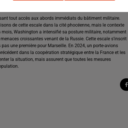
royer de l’US Navy. Le navire de guerre américain restera à quai
disant tout accès aux abords immédiats du bâtiment militaire.
isons de cette escale dans la cité phocéenne, mais le contexte
s mois, Washington a intensifié sa posture militaire, notamment
menaces croissantes venant de la Russie. Cette escale s’inscrit
s pas une première pour Marseille. En 2024, un porte-avions
récédent dans la coopération stratégique entre la France et les
enter la situation, mais assurent que toutes les mesures
opulation.