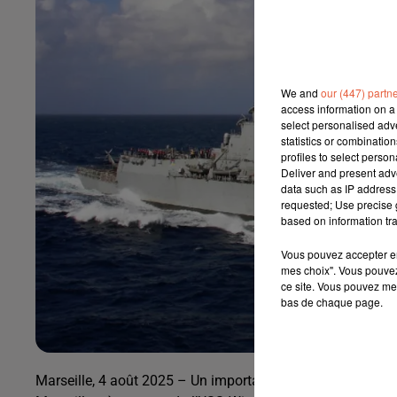
We and
our (447) partn
access information on a 
select personalised ad
statistics or combinatio
profiles to select person
Deliver and present adv
data such as IP address 
requested; Use precise g
based on information tra
Vous pouvez accepter en 
mes choix". Vous pouvez
ce site. Vous pouvez met
bas de chaque page.
Marseille, 4 août 2025 – Un important dispositif de sécur