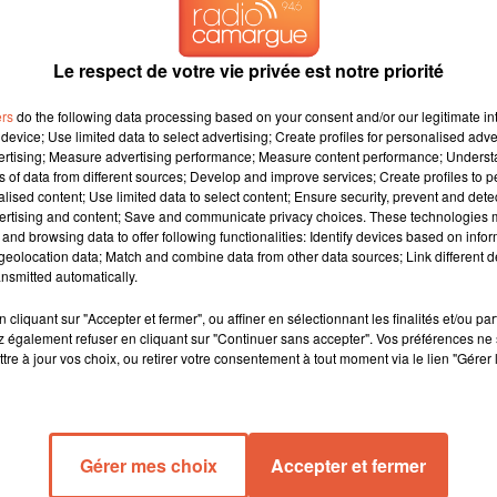
Le respect de votre vie privée est notre priorité
ers
do the following data processing based on your consent and/or our legitimate int
device; Use limited data to select advertising; Create profiles for personalised adver
vertising; Measure advertising performance; Measure content performance; Unders
ns of data from different sources; Develop and improve services; Create profiles to 
alised content; Use limited data to select content; Ensure security, prevent and detect
ertising and content; Save and communicate privacy choices. These technologies
and browsing data to offer following functionalities: Identify devices based on infor
eolocation data; Match and combine data from other data sources; Link different de
nsmitted automatically.
cliquant sur "Accepter et fermer", ou affiner en sélectionnant les finalités et/ou pa
 également refuser en cliquant sur "Continuer sans accepter". Vos préférences ne 
tre à jour vos choix, ou retirer votre consentement à tout moment via le lien "Gérer 
Gérer mes choix
Accepter et fermer
ité entoure depuis ce matin une zone du Grand port maritime de