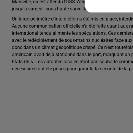
Marseille, où est attendu l’USS
Winston Churchill
, un dest
jusqu’à samedi, sous haute surveillance.
Un large périmètre d’interdiction a été mis en place, inter
Aucune communication officielle n’a été faite quant aux ra
international tendu alimente les spéculations. Ces dernier
avec le redéploiement de sous-marins nucléaires face aux 
donc dans un climat géopolitique crispé. Ce n’est toutefoi
américain avait déjà stationné dans le port, marquant un p
États-Unis. Les autorités locales n’ont pas souhaité comm
nécessaires ont été prises pour garantir la sécurité de la p