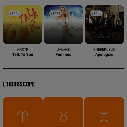
21h45
21h45
21h41
21h41
21h38
21h38
ANOTR
JALANE
ONEREPUBLIC
Talk To You
Femmes
Apologize
L'HOROSCOPE