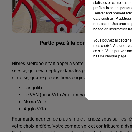
statistics or combinatio
profiles to select person
Deliver and present adv
data such as IP address 
requested; Use precise g
based on information tra
Vous pouvez accepter en 
Participez à la consultation citoyenn
mes choix". Vous pouvez
ce site. Vous pouvez met
bas de chaque page.
Nîmes Métropole fait appel à votre créativité avec une gra
service, qui sera déployé dans les prochaines semaines. S
nîmoise, quatre propositions originales vous sont présenté
Tangolib
Le VAN (pour Vélo Agglomération Nîmoise)
Nemo Vélo
Agglo Vélo
Pour participer, rien de plus simple : rendez-vous sur les
votre choix préféré. Votre compte voix et contribuera à d