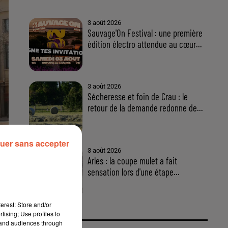
3 août 2026
Sauvage'On Festival : une première
édition électro attendue au cœur...
3 août 2026
Sécheresse et foin de Crau : le
retour de la demande redonne de...
uer sans accepter
3 août 2026
Arles : la coupe mulet a fait
sensation lors d'une étape...
erest: Store and/or
tising; Use profiles to
tand audiences through