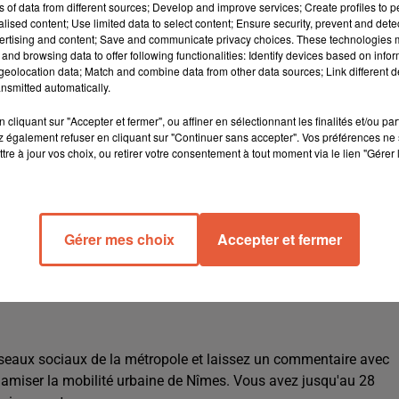
ns of data from different sources; Develop and improve services; Create profiles to 
alised content; Use limited data to select content; Ensure security, prevent and detect
ertising and content; Save and communicate privacy choices. These technologies
and browsing data to offer following functionalities: Identify devices based on infor
eolocation data; Match and combine data from other data sources; Link different de
nsmitted automatically.
cliquant sur "Accepter et fermer", ou affiner en sélectionnant les finalités et/ou pa
e et façonnez l'avenir de la mobilité urbaine
 également refuser en cliquant sur "Continuer sans accepter". Vos préférences ne 
tre à jour vos choix, ou retirer votre consentement à tout moment via le lien "Gérer 
nde consultation citoyenne visant à nommer le futur vélo en libr
ous l'impulsion de Franck Proust, président de la métropole
es :
Gérer mes choix
Accepter et fermer
 réseaux sociaux de la métropole et laissez un commentaire avec
ynamiser la mobilité urbaine de Nîmes. Vous avez jusqu'au 28