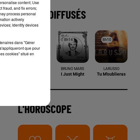
personalise content; Use
 fraud, and fix errors;
TITRES DIFFUSÉS
 may process personal
mation actively
vices; Identify devices
8h22
8h22
8h14
8h14
8h10
8h10
rtenaires dans "Gérer
s'appliqueront que pour
les cookies" situé en
e-
NAIKA
BRUNO MARS
LARUSSO
One Track Mind
I Just Might
Tu M'oublieras
L'HOROSCOPE