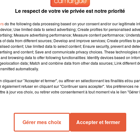
Le respect de votre vie privée est notre priorité
nce entre Toulouse et La Rochelle devant 14 000 spectateurs. C’e
ers
do the following data processing based on your consent and/or our legitimate int
sains avaient dominé les Rochelais en finale de Coupe d’Europe.
device; Use limited data to select advertising; Create profiles for personalised adver
vertising; Measure advertising performance; Measure content performance; Unders
ns of data from different sources; Develop and improve services; Create profiles to 
alised content; Use limited data to select content; Ensure security, prevent and detect
ertising and content; Save and communicate privacy choices. These technologies
and browsing data to offer following functionalities: Identify devices based on infor
eolocation data; Match and combine data from other data sources; Link different de
nsmitted automatically.
cliquant sur "Accepter et fermer", ou affiner en sélectionnant les finalités et/ou pa
 également refuser en cliquant sur "Continuer sans accepter". Vos préférences ne 
tre à jour vos choix, ou retirer votre consentement à tout moment via le lien "Gérer 
Gérer mes choix
Accepter et fermer