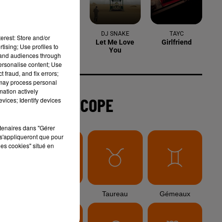
6 août 2026
st
Arles : après un taureau percuté lors
erest: Store and/or
d'une abrivado à Saliers,...
tising; Use profiles to
tand audiences through
personalise content; Use
 fraud, and fix errors;
 may process personal
6 août 2026
mation actively
Éclipse solaire du 12 août 2026 : le
vices; Identify devices
CHU de Nîmes appelle à la plus...
rtenaires dans "Gérer
s'appliqueront que pour
les cookies" situé en
3 août 2026
Sauvage'On Festival : une première
édition électro attendue au cœur...