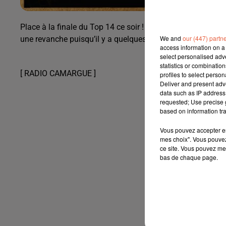
Place à la finale du Top 14 ce soir ! Duel au stade de Fra
We and
our (447) partn
une revanche puisqu’il y a quelques semaines, les Toulou
access information on a 
select personalised ad
statistics or combinatio
[ RADIO CAMARGUE ]
profiles to select person
Deliver and present adv
data such as IP address 
requested; Use precise g
based on information tra
Vous pouvez accepter en 
mes choix". Vous pouvez
ce site. Vous pouvez met
bas de chaque page.