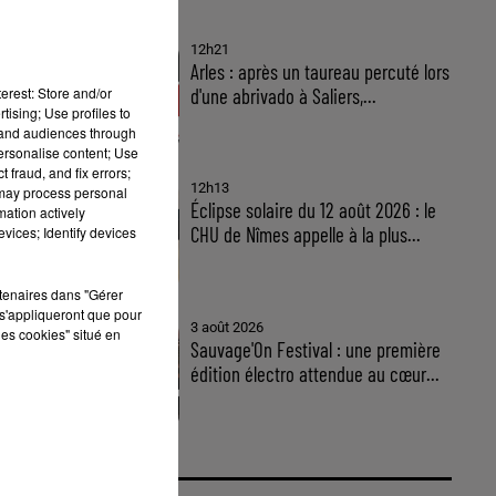
12h21
Arles : après un taureau percuté lors
erest: Store and/or
d'une abrivado à Saliers,...
tising; Use profiles to
tand audiences through
personalise content; Use
 fraud, and fix errors;
12h13
 may process personal
Éclipse solaire du 12 août 2026 : le
mation actively
CHU de Nîmes appelle à la plus...
vices; Identify devices
rtenaires dans "Gérer
s'appliqueront que pour
3 août 2026
les cookies" situé en
Sauvage'On Festival : une première
édition électro attendue au cœur...