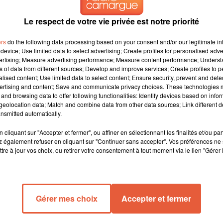
Le respect de votre vie privée est notre priorité
icite son Pharaon Mohammad Sanad, vainqueur de la CAN 2022 !
ers
do the following data processing based on your consent and/or our legitimate int
est imposée 35-27 face au Cap-Vert et conserve son titre de
device; Use limited data to select advertising; Create profiles for personalised adver
vertising; Measure advertising performance; Measure content performance; Unders
ns of data from different sources; Develop and improve services; Create profiles to 
alised content; Use limited data to select content; Ensure security, prevent and detect
m
ertising and content; Save and communicate privacy choices. These technologies
hampion d’Afrique pour la troisième fois. Pouvoir
and browsing data to offer following functionalities: Identify devices based on infor
eolocation data; Match and combine data from other data sources; Link different de
le d’or, c’est un grand bonheur, surtout dans mon
nsmitted automatically.
 Maintenant, je vais profiter de quelques jours de
n nouvel objectif, j’ai vraiment hâte de commencer
cliquant sur "Accepter et fermer", ou affiner en sélectionnant les finalités et/ou pa
 également refuser en cliquant sur "Continuer sans accepter". Vos préférences ne 
tre à jour vos choix, ou retirer votre consentement à tout moment via le lien "Gérer 
ard
st un véritable exploit et cela prouve leur
iale bien évidemment à notre Green Man Momo Sanad
Gérer mes choix
Accepter et fermer
s encore finie- et qui prouve définitivement qu’il
t. Momo a certainement besoin de repos, notre plus