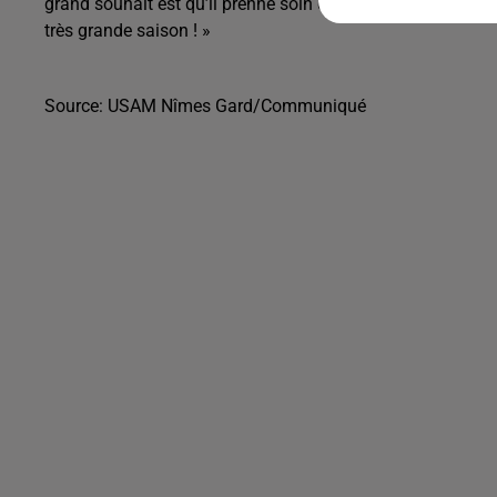
grand souhait est qu’il prenne soin de lui et de sa famille
très grande saison ! »
Source: USAM Nîmes Gard/Communiqué