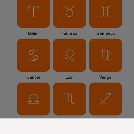
Bélier
Taureau
Gémeaux
Cancer
Lion
Vierge
Balance
Scorpion
Sagittaire