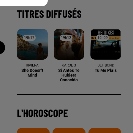
TITRES DIFFUSÉS
19h17
19h17
19h12
19h12
19h09
19h09
RIVIERA
KAROL G
DEF BOND
She Doesn't
Si Antes Te
Tu Me Plais
Mind
Hubiera
Conocido
L'HOROSCOPE