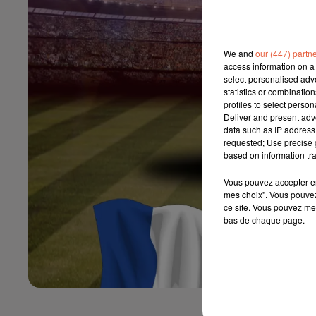
We and
our (447) partn
access information on a 
select personalised ad
statistics or combinatio
profiles to select person
Deliver and present adv
data such as IP address 
requested; Use precise g
based on information tra
Vous pouvez accepter en 
mes choix". Vous pouvez
ce site. Vous pouvez met
bas de chaque page.