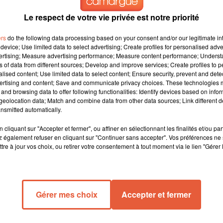
Le respect de votre vie privée est notre priorité
ers
do the following data processing based on your consent and/or our legitimate int
device; Use limited data to select advertising; Create profiles for personalised adver
vertising; Measure advertising performance; Measure content performance; Unders
ns of data from different sources; Develop and improve services; Create profiles to 
alised content; Use limited data to select content; Ensure security, prevent and detect
ertising and content; Save and communicate privacy choices. These technologies
and browsing data to offer following functionalities: Identify devices based on infor
eolocation data; Match and combine data from other data sources; Link different de
nsmitted automatically.
cliquant sur "Accepter et fermer", ou affiner en sélectionnant les finalités et/ou pa
 également refuser en cliquant sur "Continuer sans accepter". Vos préférences ne 
tre à jour vos choix, ou retirer votre consentement à tout moment via le lien "Gérer 
Gérer mes choix
Accepter et fermer