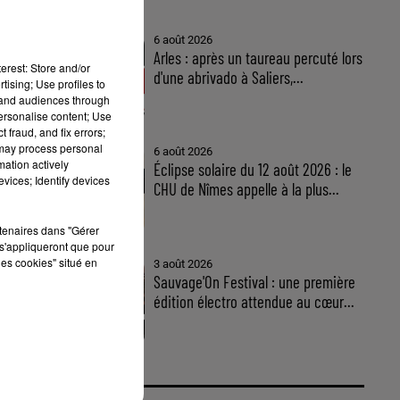
6 août 2026
Arles : après un taureau percuté lors
erest: Store and/or
d'une abrivado à Saliers,...
tising; Use profiles to
tand audiences through
personalise content; Use
 fraud, and fix errors;
 may process personal
6 août 2026
mation actively
Éclipse solaire du 12 août 2026 : le
vices; Identify devices
CHU de Nîmes appelle à la plus...
rtenaires dans "Gérer
s'appliqueront que pour
les cookies" situé en
3 août 2026
Sauvage'On Festival : une première
édition électro attendue au cœur...