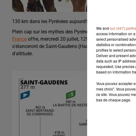
130 km dans les Pyrénées aujourd’hui pour la 17e étape e
We and
our (447) partn
Plein cap sur les mythes des Pyrénées.
Après un premier a
access information on a 
France
offre, mercredi 20 juillet, 129,7 km éprouvants, av
select personalised ad
statistics or combinatio
s'élanceront de Saint-Gaudens (Haute-Garonne) et arrivero
profiles to select person
d'altitude.
Deliver and present adv
data such as IP address 
requested; Use precise g
based on information tra
Vous pouvez accepter en 
mes choix". Vous pouvez
ce site. Vous pouvez met
bas de chaque page.