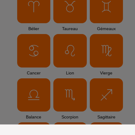
Bélier
Taureau
Gémeaux
Cancer
Lion
Vierge
Balance
Scorpion
Sagittaire