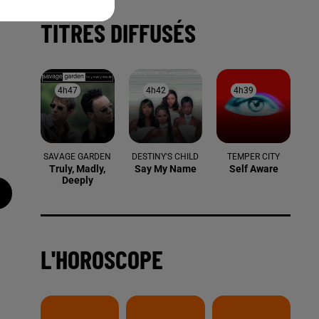
TITRES DIFFUSÉS
4h47
4h47
4h42
4h42
4h39
4h39
SAVAGE GARDEN
DESTINY'S CHILD
TEMPER CITY
Truly, Madly,
Say My Name
Self Aware
Deeply
L'HOROSCOPE