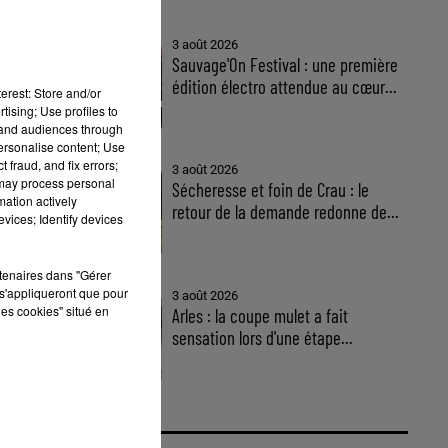
3 août 2026
Sauvage'On Festival : une première
édition électro attendue au cœur...
erest: Store and/or
tising; Use profiles to
tand audiences through
personalise content; Use
 fraud, and fix errors;
3 août 2026
 may process personal
Sécheresse et foin de Crau : le
mation actively
retour de la demande redonne de...
vices; Identify devices
rtenaires dans "Gérer
s'appliqueront que pour
3 août 2026
les cookies" situé en
Arles : la coupe mulet a fait
sensation lors d'une étape...