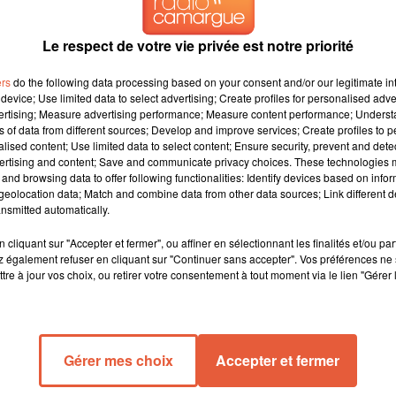
Le respect de votre vie privée est notre priorité
ntre Saint-Gaudens et Peyragudes.
ers
do the following data processing based on your consent and/or our legitimate int
cte qui a déjà fait des dégâts, mardi
, la 17e étape du
Tour de
device; Use limited data to select advertising; Create profiles for personalised adver
ec quatre cols des Hautes-Pyrénées à gravir. Les coureurs
vertising; Measure advertising performance; Measure content performance; Unders
ns of data from different sources; Develop and improve services; Create profiles to 
nt à l'altiport de Peyragudes (Hautes-Pyrénées), à 1 580 mètres
alised content; Use limited data to select content; Ensure security, prevent and detect
ertising and content; Save and communicate privacy choices. These technologies
and browsing data to offer following functionalities: Identify devices based on infor
eolocation data; Match and combine data from other data sources; Link different de
nsmitted automatically.
cliquant sur "Accepter et fermer", ou affiner en sélectionnant les finalités et/ou pa
 également refuser en cliquant sur "Continuer sans accepter". Vos préférences ne 
tre à jour vos choix, ou retirer votre consentement à tout moment via le lien "Gérer 
Gérer mes choix
Accepter et fermer