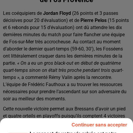
Les coéquipiers de
Jordan Floyd
(26 points et 3 passes
décisives pour 20 d’évaluation) et de
Pierre Pelos
(15 points
et 6 rebonds pour 15 d’évaluation) ont dû attendre les dix
dernières minutes du match pour faire flancher une équipe
de Fos-sur-Mer très accrocheuse. Au contact au moment
d’aborder le dernier quart-temps (59-60, 30′), les Fosséens
ont littéralement craquer dans les dernières minutes de la
partie.
« O
n a eu un gros black-out en début de quatrième
quart-temps sinon on était très proche pendant trois quart-
temps »
, a commenté Rémy Valin après la rencontre.
L’équipe de Frédéric Fauthoux a su trouver les ressources
nécessaires pour prendre l’ascendant sur son adversaire du
soir au meilleur des moments.
Cette nouvelle victoire permet aux Bressans d’avoir un pied
et quatre orteils en playoffs puisqu’ils comptent 4 victoires
d’avance sur Paris et Roanne à 4 journées de la fin. A
Continuer sans accepter
l’inverse, Fos-sur-Mer est quasiment en Pro B avec ses deux