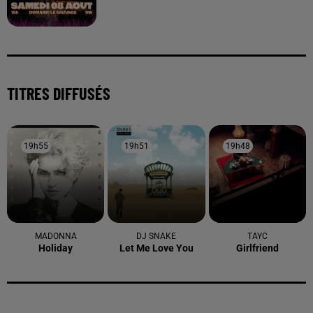
TITRES DIFFUSÉS
19h55
19h55
19h51
19h51
19h48
19h48
MADONNA
DJ SNAKE
TAYC
Holiday
Let Me Love You
Girlfriend