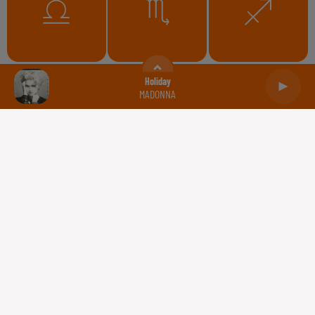
Balance
Scorpion
Sagittaire
Holiday
MADONNA
Capricorne
Verseau
Poissons