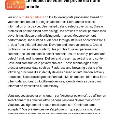
Le respect de votre vie privée est notre
défaites de retard sur le premier non relégable.
«
Pour le
priorité
maintien, il faudra gagner les 4 derniers matches
«
, calcule
simplement Rémy Valin.
We and
our (447) partners
do the following data processing based on
your consent and/or our legitimate interest: Store and/or access
information on a device; Use limited data to select advertising; Create
profiles for personalised advertising; Use profiles to select personalised
advertising; Measure advertising performance; Measure content
performance; Understand audiences through statistics or combinations
of data from different sources; Develop and improve services; Create
profiles to personalise content; Use profiles to select personalised
content; Use limited data to select content; Ensure security, prevent and
detect fraud, and fix errors; Deliver and present advertising and content;
Save and communicate privacy choices. These technologies may
process personal data such as IP address and browsing data to offer
following functionalities: Identify devices based on information actively
requested; Use precise geolocation data; Match and combine data from
other data sources; Link different devices; Identify devices based on
information transmitted automatically.
Vous pouvez accepter en cliquant sur "Accepter et fermer", ou affiner en
sélectionnant les finalités et/ou partenaires dans "Gérer mes choix".
Vous pouvez également refuser en cliquant sur "Continuer sans
accepter". Vos préférences ne s'appliqueront que pour ce site. Vous
pouvez mettre à jour vos choix, ou retirer votre consentement à tout