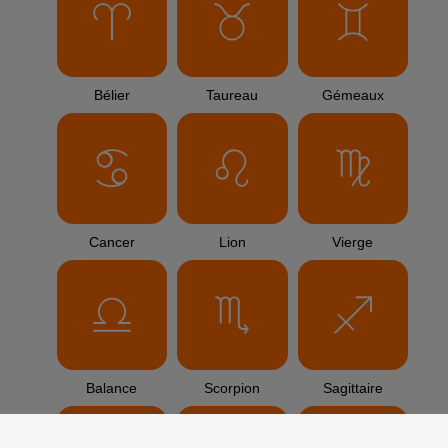
Bélier
Taureau
Gémeaux
Cancer
Lion
Vierge
Balance
Scorpion
Sagittaire