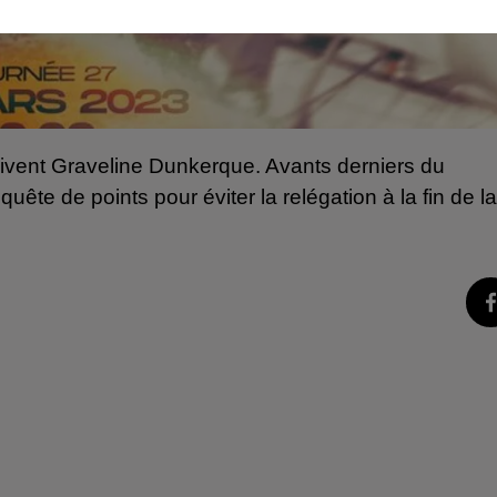
çoivent Graveline Dunkerque. Avants derniers du 
ête de points pour éviter la relégation à la fin de la 