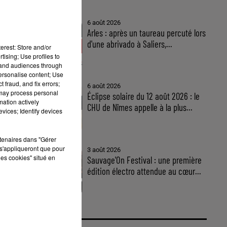
6 août 2026
Arles : après un taureau percuté lors
d'une abrivado à Saliers,...
erest: Store and/or
tising; Use profiles to
tand audiences through
personalise content; Use
 fraud, and fix errors;
6 août 2026
 may process personal
Éclipse solaire du 12 août 2026 : le
mation actively
CHU de Nîmes appelle à la plus...
vices; Identify devices
rtenaires dans "Gérer
s'appliqueront que pour
3 août 2026
les cookies" situé en
Sauvage'On Festival : une première
édition électro attendue au cœur...