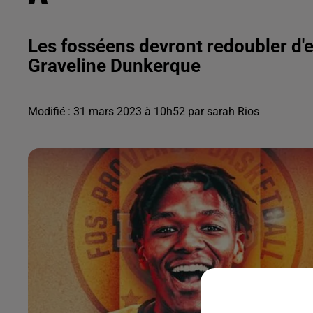
Les fosséens devront redoubler d'e
Graveline Dunkerque
Modifié : 31 mars 2023 à 10h52 par sarah Rios