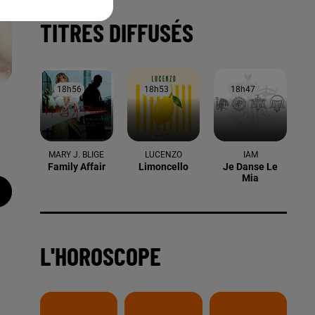
TITRES DIFFUSÉS
18h56
18h56
18h53
18h53
18h47
18h47
MARY J. BLIGE
LUCENZO
IAM
Family Affair
Limoncello
Je Danse Le
Mia
L'HOROSCOPE