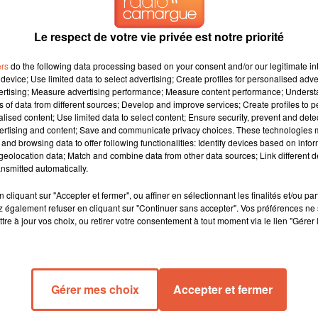
Le respect de votre vie privée est notre priorité
ers
do the following data processing based on your consent and/or our legitimate int
device; Use limited data to select advertising; Create profiles for personalised adver
vertising; Measure advertising performance; Measure content performance; Unders
ns of data from different sources; Develop and improve services; Create profiles to 
alised content; Use limited data to select content; Ensure security, prevent and detect
ertising and content; Save and communicate privacy choices. These technologies
and browsing data to offer following functionalities: Identify devices based on infor
eolocation data; Match and combine data from other data sources; Link different de
nsmitted automatically.
cliquant sur "Accepter et fermer", ou affiner en sélectionnant les finalités et/ou pa
 également refuser en cliquant sur "Continuer sans accepter". Vos préférences ne 
tre à jour vos choix, ou retirer votre consentement à tout moment via le lien "Gérer 
Gérer mes choix
Accepter et fermer