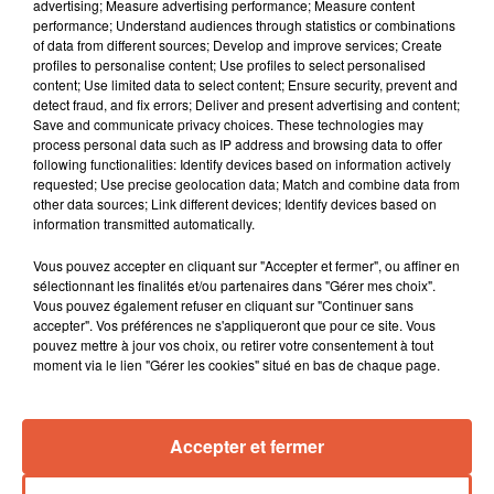
advertising; Measure advertising performance; Measure content
performance; Understand audiences through statistics or combinations
of data from different sources; Develop and improve services; Create
profiles to personalise content; Use profiles to select personalised
content; Use limited data to select content; Ensure security, prevent and
detect fraud, and fix errors; Deliver and present advertising and content;
Save and communicate privacy choices. These technologies may
process personal data such as IP address and browsing data to offer
following functionalities: Identify devices based on information actively
requested; Use precise geolocation data; Match and combine data from
other data sources; Link different devices; Identify devices based on
information transmitted automatically.
À LA UNE
Vous pouvez accepter en cliquant sur "Accepter et fermer", ou affiner en
sélectionnant les finalités et/ou partenaires dans "Gérer mes choix".
Vous pouvez également refuser en cliquant sur "Continuer sans
6 août 2026
accepter". Vos préférences ne s'appliqueront que pour ce site. Vous
Arles : après un taureau percuté lors d'une
pouvez mettre à jour vos choix, ou retirer votre consentement à tout
abrivado à Saliers,...
moment via le lien "Gérer les cookies" situé en bas de chaque page.
Accepter et fermer
6 août 2026
Éclipse solaire du 12 août 2026 : le CHU de Nîmes