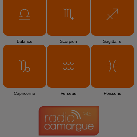
Earth Wind And Fire
AVA MAX
JULIEN LIEB
September
Kings
Dis-Moi Où
L'HOROSCOPE
Bélier
Taureau
Gémeaux