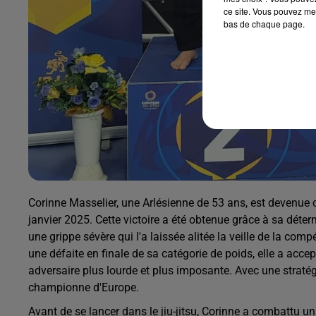
ce site. Vous pouvez met
bas de chaque page.
Corinne Masselier, une Arlésienne de 53 ans, est devenue c
janvier 2025. Cette victoire a été obtenue grâce à sa déter
une grippe sévère qui l'a laissée alitée la veille de la comp
une défaite en finale de sa catégorie de poids, elle a accep
adversaire plus lourde et plus imposante. Avec une stratég
championne d'Europe.
Avant de se lancer dans le jiu-jitsu, Corinne a combattu 