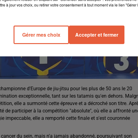
tre à jour vos choix, ou retirer votre consentement à tout moment via le lien "Gérer 
Gérer mes choix
Accepter et fermer
hampionne d'Europe de jiu-jitsu pour les plus de 50 ans le 20
mination exceptionnelle, tant sur les tatamis qu'en dehors. Malg
étition, elle a surmonté cette épreuve et a décroché son titre. Apr
té de participer à la compétition "absolute", où elle a affronté un
ie impeccable, elle a remporté cette finale et s'est couronnée
un cancer du sein, mais n'a jamais abandonné, poursuivant son