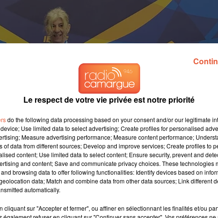
Contin
Le respect de votre vie privée est notre priorité
ers
do the following data processing based on your consent and/or our legitimate int
device; Use limited data to select advertising; Create profiles for personalised adver
vertising; Measure advertising performance; Measure content performance; Unders
ns of data from different sources; Develop and improve services; Create profiles to 
alised content; Use limited data to select content; Ensure security, prevent and detect
ertising and content; Save and communicate privacy choices. These technologies
and browsing data to offer following functionalities: Identify devices based on infor
eolocation data; Match and combine data from other data sources; Link different de
nsmitted automatically.
cliquant sur "Accepter et fermer", ou affiner en sélectionnant les finalités et/ou pa
 également refuser en cliquant sur "Continuer sans accepter". Vos préférences ne 