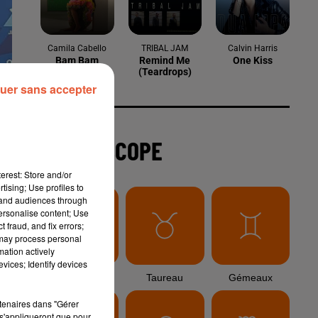
6 août 2026
Arles : après un taureau percuté lors
d'une abrivado à Saliers,...
uer sans accepter
6 août 2026
Éclipse solaire du 12 août 2026 : le
CHU de Nîmes appelle à la plus...
erest: Store and/or
tising; Use profiles to
tand audiences through
3 août 2026
personalise content; Use
Sauvage'On Festival : une première
 fraud, and fix errors;
édition électro attendue au cœur...
 may process personal
mation actively
vices; Identify devices
rtenaires dans "Gérer
s'appliqueront que pour