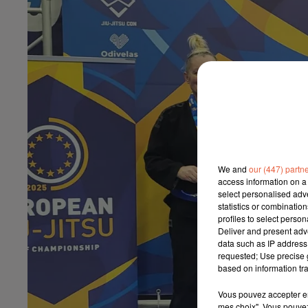
We and
our (447) partn
access information on a 
select personalised ad
statistics or combinatio
profiles to select person
Deliver and present adv
data such as IP address 
requested; Use precise g
based on information tra
Vous pouvez accepter en 
mes choix". Vous pouvez