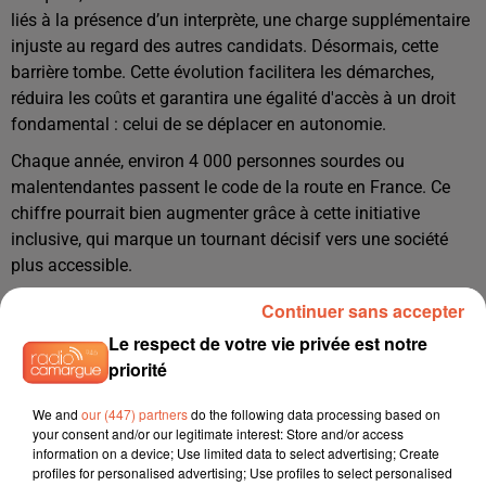
liés à la présence d’un interprète, une charge supplémentaire
injuste au regard des autres candidats. Désormais, cette
barrière tombe. Cette évolution facilitera les démarches,
réduira les coûts et garantira une égalité d'accès à un droit
fondamental : celui de se déplacer en autonomie.
Chaque année, environ 4 000 personnes sourdes ou
malentendantes passent le code de la route en France. Ce
chiffre pourrait bien augmenter grâce à cette initiative
inclusive, qui marque un tournant décisif vers une société
plus accessible.
Continuer sans accepter
Le respect de votre vie privée est notre
priorité
We and
our (447) partners
do the following data processing based on
your consent and/or our legitimate interest: Store and/or access
information on a device; Use limited data to select advertising; Create
profiles for personalised advertising; Use profiles to select personalised