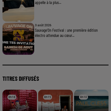
appelle à la plus...
3 août 2026
Sauvage'On Festival : une première édition
électro attendue au cœur...
TITRES DIFFUSÉS
8h18
8h18
8h15
8h15
8h10
8h10