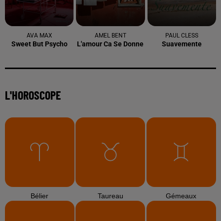
AVA MAX
AMEL BENT
PAUL CLESS
Sweet But Psycho
L'amour Ca Se Donne
Suavemente
L'HOROSCOPE
Bélier
Taureau
Gémeaux