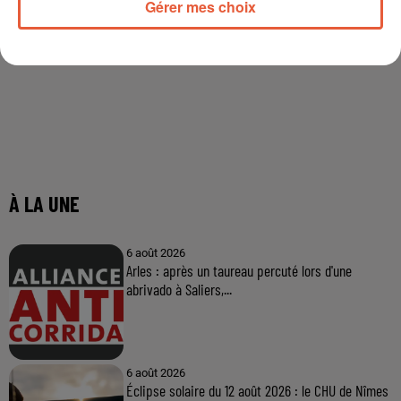
Gérer mes choix
À LA UNE
6 août 2026
Arles : après un taureau percuté lors d'une
abrivado à Saliers,...
6 août 2026
Éclipse solaire du 12 août 2026 : le CHU de Nîmes