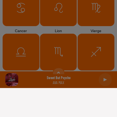
Cancer
Lion
Vierge
Balance
Scorpion
Sagittaire
Sweet But Psycho
AVA MAX