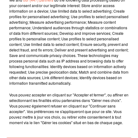
your consent and/or our legitimate interest: Store and/or access
information on a device; Use limited data to select advertising; Create
profiles for personalised advertising; Use profiles to select personalised
advertising; Measure advertising performance; Measure content
3 août 2026
performance; Understand audiences through statistics or combinations
Arles : la coupe mulet a fait sensation lors d'une
of data from different sources; Develop and improve services; Create
étape...
profiles to personalise content; Use profiles to select personalised
content; Use limited data to select content; Ensure security, prevent and
detect fraud, and fix errors; Deliver and present advertising and content;
Save and communicate privacy choices. These technologies may
process personal data such as IP address and browsing data to offer
following functionalities: Identify devices based on information actively
requested; Use precise geolocation data; Match and combine data from
other data sources; Link different devices; Identify devices based on
information transmitted automatically.
TITRES DIFFUSÉS
Vous pouvez accepter en cliquant sur "Accepter et fermer", ou affiner en
sélectionnant les finalités et/ou partenaires dans "Gérer mes choix".
Vous pouvez également refuser en cliquant sur "Continuer sans
accepter". Vos préférences ne s'appliqueront que pour ce site. Vous
3h16
3h16
3h14
3h14
3h11
3h11
pouvez mettre à jour vos choix, ou retirer votre consentement à tout
moment via le lien "Gérer les cookies" situé en bas de chaque page.