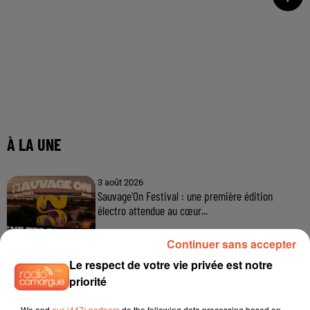
À LA UNE
3 août 2026
Sauvage'On Festival : une première édition
électro attendue au cœur...
Continuer sans accepter
Le respect de votre vie privée est notre
3 août 2026
priorité
Sécheresse et foin de Crau : le retour de la
demande redonne de...
We and
our (447) partners
do the following data processing based on