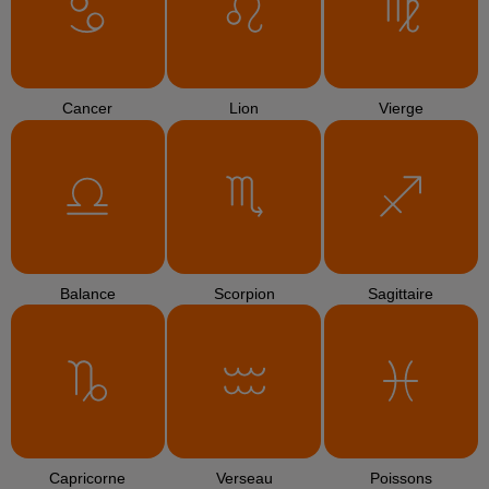
Cancer
Lion
Vierge
Balance
Scorpion
Sagittaire
Capricorne
Verseau
Poissons