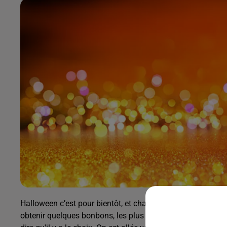
Halloween c’est pour bientôt, et chacun ses rituels. Si les p
obtenir quelques bonbons, les plus grands préfèrent se fai