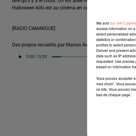
dire qu'il y a le choix. On est allée vous demander quel fi
Halloween kills est au cinéma en ce moment
We and
our (447) partn
[RADIO CAMARGUE]
access information on a 
select personalised ad
statistics or combinatio
Des propos recueillis par Manon Aversa :
profiles to select person
Deliver and present adv
data such as IP address 
requested; Use precise g
based on information tra
Vous pouvez accepter en 
mes choix". Vous pouvez
ce site. Vous pouvez met
bas de chaque page.