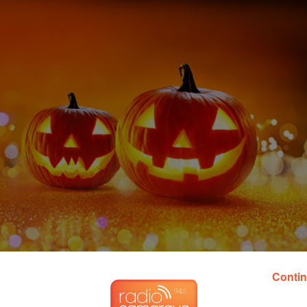
lus petits adorent se déguiser, et aller faire du porte à porte pour
Contin
re peur comme en regardant un bon vieux films d'horreur. Et il f