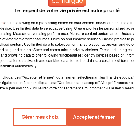
lm vous a le plus marqué. Et pour les amateurs de frissons,
Le respect de votre vie privée est notre priorité
ers
do the following data processing based on your consent and/or our legitimate int
device; Use limited data to select advertising; Create profiles for personalised adver
vertising; Measure advertising performance; Measure content performance; Unders
ns of data from different sources; Develop and improve services; Create profiles to 
alised content; Use limited data to select content; Ensure security, prevent and detect
ertising and content; Save and communicate privacy choices. These technologies
and browsing data to offer following functionalities: Identify devices based on infor
eolocation data; Match and combine data from other data sources; Link different de
nsmitted automatically.
cliquant sur "Accepter et fermer", ou affiner en sélectionnant les finalités et/ou pa
 également refuser en cliquant sur "Continuer sans accepter". Vos préférences ne 
tre à jour vos choix, ou retirer votre consentement à tout moment via le lien "Gérer 
Gérer mes choix
Accepter et fermer