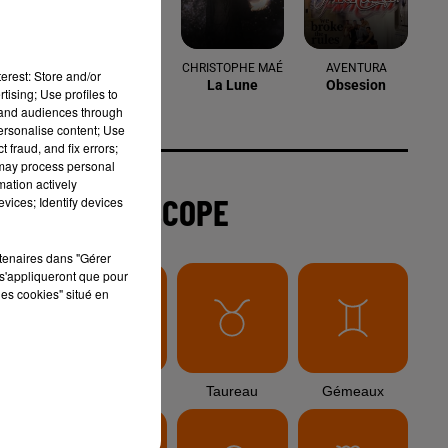
6 août 2026
Arles : après un taureau percuté lors
erest: Store and/or
d'une abrivado à Saliers,...
tising; Use profiles to
tand audiences through
personalise content; Use
 fraud, and fix errors;
 may process personal
6 août 2026
mation actively
Éclipse solaire du 12 août 2026 : le
vices; Identify devices
CHU de Nîmes appelle à la plus...
rtenaires dans "Gérer
s'appliqueront que pour
les cookies" situé en
3 août 2026
Sauvage'On Festival : une première
édition électro attendue au cœur...