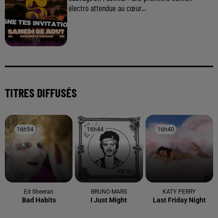
électro attendue au cœur...
TITRES DIFFUSÉS
16h54
16h54
16h44
16h44
16h40
16h40
Ed Sheeran
BRUNO MARS
KATY PERRY
Bad Habits
I Just Might
Last Friday Night