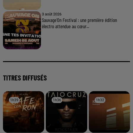
3 août 2026
Sauvage'On Festival : une première édition
électro attendue au cœur...
TITRES DIFFUSÉS
1h39
1h39
1h36
1h36
1h32
1h32