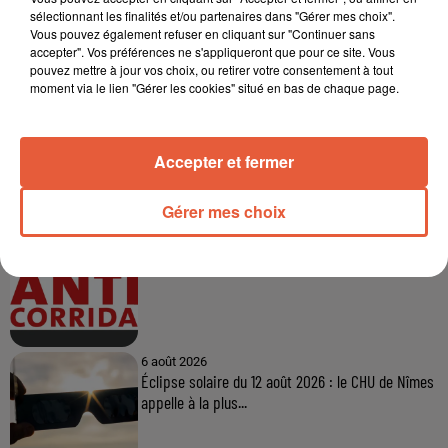
sélectionnant les finalités et/ou partenaires dans "Gérer mes choix".
Vous pouvez également refuser en cliquant sur "Continuer sans
accepter". Vos préférences ne s'appliqueront que pour ce site. Vous
pouvez mettre à jour vos choix, ou retirer votre consentement à tout
moment via le lien "Gérer les cookies" situé en bas de chaque page.
Accepter et fermer
À LA UNE
Gérer mes choix
6 août 2026
Arles : après un taureau percuté lors d'une
abrivado à Saliers,...
6 août 2026
Éclipse solaire du 12 août 2026 : le CHU de Nîmes
appelle à la plus...