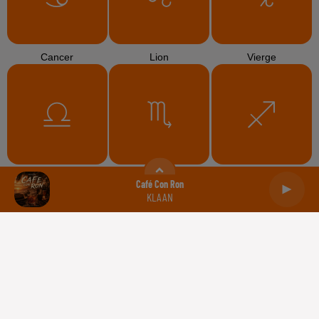
Cancer
Lion
Vierge
Balance
Scorpion
Sagittaire
Café Con Ron
KLAAN
Capricorne
Verseau
Poissons