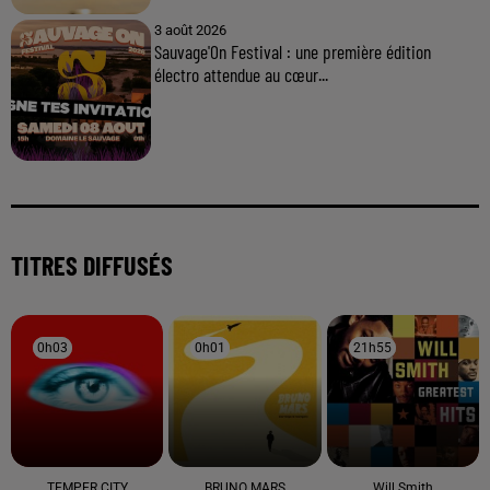
3 août 2026
Sauvage'On Festival : une première édition
électro attendue au cœur...
TITRES DIFFUSÉS
0h03
0h03
0h01
0h01
21h55
21h55
TEMPER CITY
BRUNO MARS
Will Smith