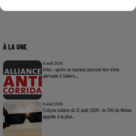
À LA UNE
6 août 2026
Arles : après un taureau percuté lors d'une
abrivado à Saliers,...
6 août 2026
Éclipse solaire du 12 août 2026 : le CHU de Nîmes
appelle à la plus...