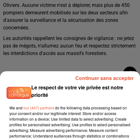
Oliviers. Aucune victime n'est à déplorer, mais plus de 450
pompiers demeurent mobilisés sur les deux secteurs afin
d'assurer la surveillance et la sécurisation des zones
concernées.
Les autorités rappellent les consignes de vigilance : ne jetez
pas de mégots, n'allumez aucun feu et respectez strictement
les interdictions d'accès aux massifs forestiers.
Continuer sans accepter
Le respect de votre vie privée est notre
priorité
We and
our (447) partners
do the following data processing based on
your consent and/or our legitimate interest: Store and/or access
information on a device; Use limited data to select advertising; Create
profiles for personalised advertising; Use profiles to select personalised
advertising; Measure advertising performance; Measure content
performance; Understand audiences through statistics or combinations