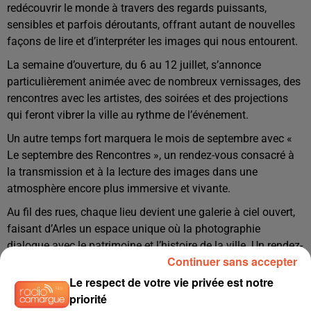
redécouvrir le monde à travers des regards puissants,
sensibles et parfois déroutants, offrant autant de nouvelles
façons de lire et d’interpréter les images qui nous entourent.
La semaine d’ouverture, du 6 au 12 juillet, s’annonce
particulièrement animée avec de nombreux vernissages, des
rencontres avec les artistes, des soirées et des projections
qui feront vibrer la ville au rythme de l’événement.
Un autre temps fort marquera le mois de septembre avec «
Le septembre des Rencontres », un rendez-vous consacré à
la transmission et à la lecture des images dans une
atmosphère encore plus immersive et vivante.
Au fil des rues, chaque lieu devient une galerie à ciel ouvert,
faisant d’Arles un espace unique où la photographie
dialogue avec le patrimoine et l’histoire de la ville. Un rendez-
Continuer sans accepter
vous incontournable pour tous ceux qui aiment être surpris,
bousculés et inspirés par des images qui racontent le monde
Le respect de votre vie privée est notre
autrement.
priorité