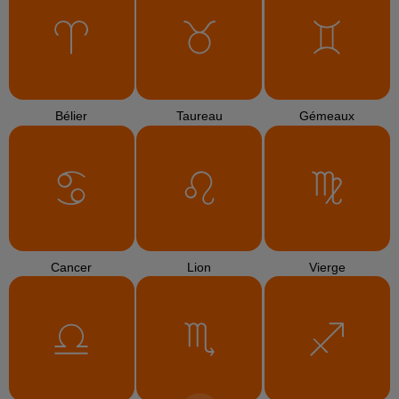
Bélier
Taureau
Gémeaux
Cancer
Lion
Vierge