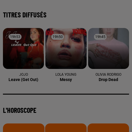
TITRES DIFFUSÉS
19h53
19h53
19h50
19h50
19h45
19h45
JOJO
LOLA YOUNG
OLIVIA RODRIGO
Leave (get Out)
Messy
Drop Dead
L'HOROSCOPE