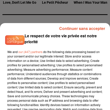
Love, Don't Let Me Go
Le Petit Pêcheur
When I Was Your Man
L'HOROSCOPE
Continuer sans accepter
Le respect de votre vie privée est notre
priorité
We and
our (447) partners
do the following data processing based on
your consent and/or our legitimate interest: Store and/or access
information on a device; Use limited data to select advertising; Create
profiles for personalised advertising; Use profiles to select personalised
advertising; Measure advertising performance; Measure content
performance; Understand audiences through statistics or combinations
of data from different sources; Develop and improve services; Create
Bélier
Taureau
Gémeaux
profiles to personalise content; Use profiles to select personalised
content; Use limited data to select content; Ensure security, prevent and
detect fraud, and fix errors; Deliver and present advertising and content;
Save and communicate privacy choices. These technologies may
process personal data such as IP address and browsing data to offer
following functionalities: Identify devices based on information actively
requested; Use precise geolocation data; Match and combine data from