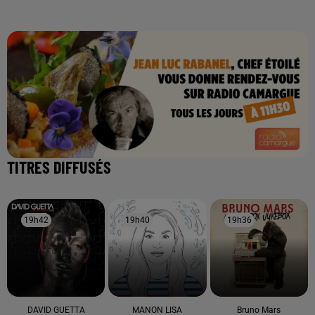
TITRES DIFFUSÉS
19h42
19h42
19h40
19h40
19h36
19h36
DAVID GUETTA
MANON LISA
Bruno Mars