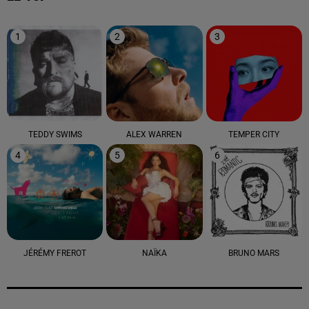
1
2
3
TEDDY SWIMS
ALEX WARREN
TEMPER CITY
4
5
6
JÉRÉMY FREROT
NAÏKA
BRUNO MARS