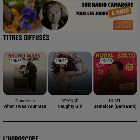
TITRES DIFFUSÉS
19h36
19h36
19h33
19h33
19h30
19h30
Bruno Mars
BEYONCÉ
HUGEL
When I Was Your Man
Naughty Girl
Jamaican (bam Bam)
L'HOROSCOPE