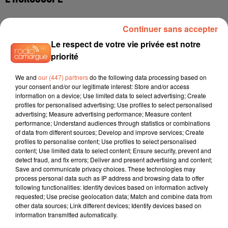
Continuer sans accepter
Le respect de votre vie privée est notre
priorité
We and
our (447) partners
do the following data processing based on
your consent and/or our legitimate interest: Store and/or access
information on a device; Use limited data to select advertising; Create
Bélier
Taureau
Gémeaux
profiles for personalised advertising; Use profiles to select personalised
advertising; Measure advertising performance; Measure content
performance; Understand audiences through statistics or combinations
of data from different sources; Develop and improve services; Create
profiles to personalise content; Use profiles to select personalised
content; Use limited data to select content; Ensure security, prevent and
detect fraud, and fix errors; Deliver and present advertising and content;
Save and communicate privacy choices. These technologies may
process personal data such as IP address and browsing data to offer
following functionalities: Identify devices based on information actively
Cancer
Lion
Vierge
requested; Use precise geolocation data; Match and combine data from
other data sources; Link different devices; Identify devices based on
information transmitted automatically.