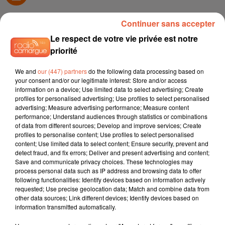
Continuer sans accepter
Le respect de votre vie privée est notre
TITRES DIFFUSÉS
priorité
We and
our (447) partners
do the following data processing based on
your consent and/or our legitimate interest: Store and/or access
17h11
17h11
17h07
17h07
17h04
17h04
information on a device; Use limited data to select advertising; Create
profiles for personalised advertising; Use profiles to select personalised
advertising; Measure advertising performance; Measure content
performance; Understand audiences through statistics or combinations
of data from different sources; Develop and improve services; Create
profiles to personalise content; Use profiles to select personalised
content; Use limited data to select content; Ensure security, prevent and
L5
SHAKIRA
Kungs
detect fraud, and fix errors; Deliver and present advertising and content;
Toutes Les Femmes
Dai Dai
This Girl
De Ta Vie
Save and communicate privacy choices. These technologies may
process personal data such as IP address and browsing data to offer
following functionalities: Identify devices based on information actively
requested; Use precise geolocation data; Match and combine data from
other data sources; Link different devices; Identify devices based on
information transmitted automatically.
L'HOROSCOPE