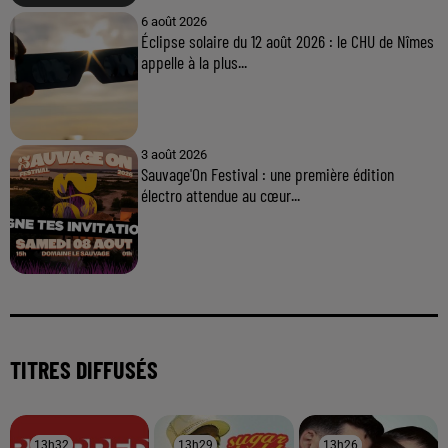
6 août 2026
Éclipse solaire du 12 août 2026 : le CHU de Nîmes
appelle à la plus...
3 août 2026
Sauvage'On Festival : une première édition
électro attendue au cœur...
TITRES DIFFUSÉS
13h32
13h32
13h29
13h29
13h26
13h26