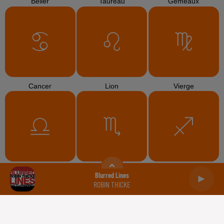
Bélier
Taureau
Gémeaux
Cancer
Lion
Vierge
Balance
Scorpion
Sagittaire
Blurred Lines
ROBIN THICKE