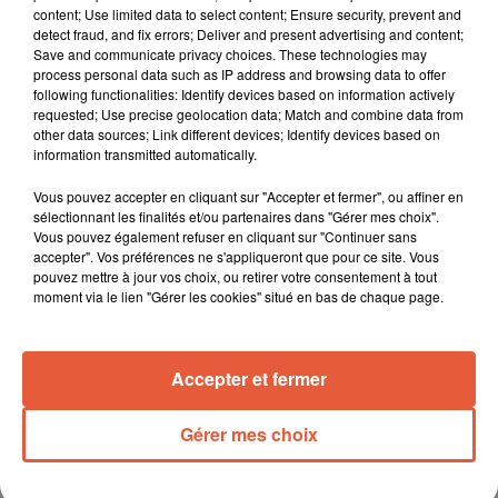
content; Use limited data to select content; Ensure security, prevent and
sécurité se joue là-bas » et réaffirmé son soutien au pays
detect fraud, and fix errors; Deliver and present advertising and content;
envahi par la Russie, tout en refusant toute escalade vers
Save and communicate privacy choices. These technologies may
process personal data such as IP address and browsing data to offer
une guerre mondiale. À propos de Gaza, il a qualifié l’attitude
following functionalities: Identify devices based on information actively
du gouvernement israélien d’« inacceptable » et de « honte »,
requested; Use precise geolocation data; Match and combine data from
sans reprendre le mot « génocide ».
other data sources; Link different devices; Identify devices based on
information transmitted automatically.
Vous pouvez accepter en cliquant sur "Accepter et fermer", ou affiner en
sélectionnant les finalités et/ou partenaires dans "Gérer mes choix".
Vous pouvez également refuser en cliquant sur "Continuer sans
accepter". Vos préférences ne s'appliqueront que pour ce site. Vous
pouvez mettre à jour vos choix, ou retirer votre consentement à tout
moment via le lien "Gérer les cookies" situé en bas de chaque page.
Accepter et fermer
Gérer mes choix