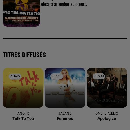
électro attendue au cœur...
TITRES DIFFUSÉS
21h45
21h45
21h41
21h41
21h38
21h38
ANOTR
JALANE
ONEREPUBLIC
Talk To You
Femmes
Apologize