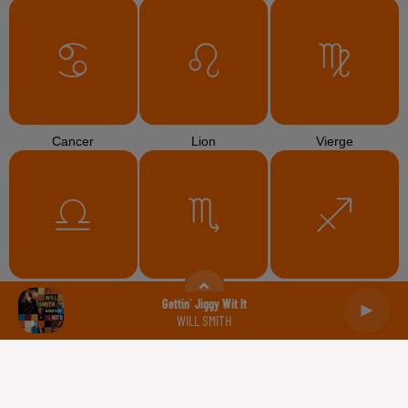
Cancer
Lion
Vierge
Balance
Scorpion
Sagittaire
Gettin´ Jiggy Wit It
WILL SMITH