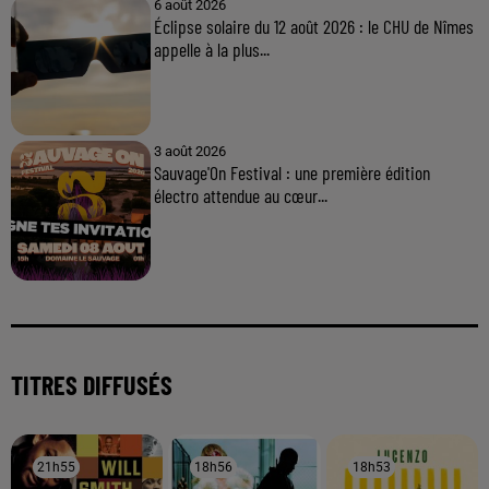
6 août 2026
Éclipse solaire du 12 août 2026 : le CHU de Nîmes
appelle à la plus...
3 août 2026
Sauvage'On Festival : une première édition
électro attendue au cœur...
TITRES DIFFUSÉS
21h55
21h55
18h56
18h56
18h53
18h53