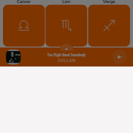
Cancer
Lion
Vierge
Balance
Scorpion
Sagittaire
You Might Need Somebody
SHOLA AMA
Capricorne
Verseau
Poissons