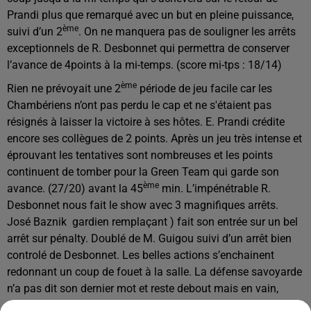
Prandi plus que remarqué avec un but en pleine puissance,
ème
suivi d’un 2
. On ne manquera pas de souligner les arrêts
exceptionnels de R. Desbonnet qui permettra de conserver
l’avance de 4points à la mi-temps. (score mi-tps : 18/14)
ème
Rien ne prévoyait une 2
période de jeu facile car les
Chambériens n’ont pas perdu le cap et ne s'étaient pas
résignés à laisser la victoire à ses hôtes. E. Prandi crédite
encore ses collègues de 2 points. Après un jeu très intense et
éprouvant les tentatives sont nombreuses et les points
continuent de tomber pour la Green Team qui garde son
ème
avance. (27/20) avant la 45
min. L’impénétrable R.
Desbonnet nous fait le show avec 3 magnifiques arrêts.
José Baznik gardien remplaçant ) fait son entrée sur un bel
arrêt sur pénalty. Doublé de M. Guigou suivi d’un arrêt bien
controlé de Desbonnet. Les belles actions s’enchainent
redonnant un coup de fouet à la salle. La défense savoyarde
n’a pas dit son dernier mot et reste debout mais en vain,
notre Green Team a montré une attaque bienplus forte et le