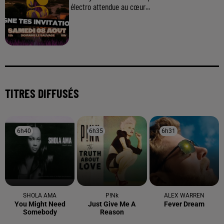
électro attendue au cœur...
TITRES DIFFUSÉS
6h40
6h40
6h35
6h35
6h31
6h31
SHOLA AMA
P!nk
ALEX WARREN
You Might Need
Just Give Me A
Fever Dream
Somebody
Reason