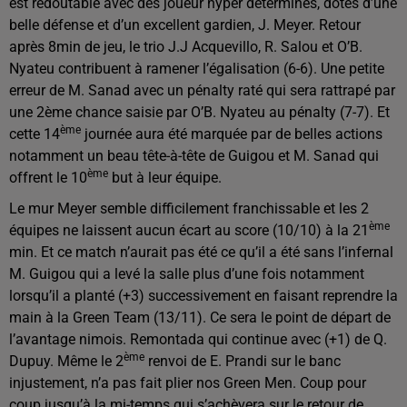
est redoutable avec des joueur hyper déterminés, dotés d’une
belle défense et d’un excellent gardien, J. Meyer. Retour
après 8min de jeu, le trio J.J Acquevillo, R. Salou et O’B.
Nyateu contribuent à ramener l’égalisation (6-6). Une petite
erreur de M. Sanad avec un pénalty raté qui sera rattrapé par
une 2ème chance saisie par O’B. Nyateu au pénalty (7-7). Et
ème
cette 14
journée aura été marquée par de belles actions
notamment un beau tête-à-tête de Guigou et M. Sanad qui
ème
offrent le 10
but à leur équipe.
Le mur Meyer semble difficilement franchissable et les 2
ème
équipes ne laissent aucun écart au score (10/10) à la 21
min. Et ce match n’aurait pas été ce qu’il a été sans l’infernal
M. Guigou qui a levé la salle plus d’une fois notamment
lorsqu’il a planté (+3) successivement en faisant reprendre la
main à la Green Team (13/11). Ce sera le point de départ de
l’avantage nimois. Remontada qui continue avec (+1) de Q.
ème
Dupuy. Même le 2
renvoi de E. Prandi sur le banc
injustement, n’a pas fait plier nos Green Men. Coup pour
coup jusqu’à la mi-temps qui s’achèvera sur le retour de