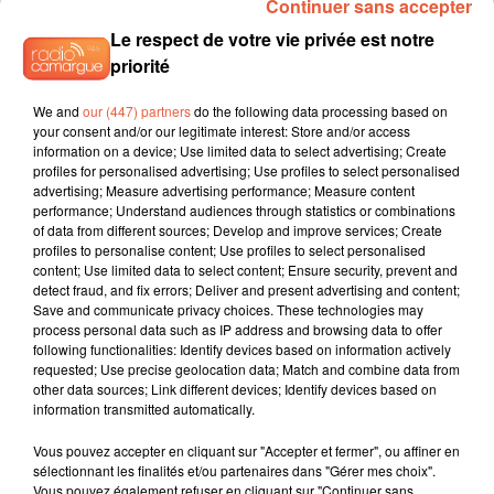
Continuer sans accepter
score final tombe (38-31)
Le respect de votre vie privée est notre
PROCHAIN RDV AU PARNASSE MERCREDI 19 FEVRIER
priorité
POUR UN DERBY DE FOLIE FACE A AIX !
We and
our (447) partners
do the following data processing based on
GAGNEZ VOS INVITATIONS SUR RADIO CAMARGUE !
your consent and/or our legitimate interest: Store and/or access
information on a device; Use limited data to select advertising; Create
profiles for personalised advertising; Use profiles to select personalised
advertising; Measure advertising performance; Measure content
performance; Understand audiences through statistics or combinations
of data from different sources; Develop and improve services; Create
profiles to personalise content; Use profiles to select personalised
content; Use limited data to select content; Ensure security, prevent and
detect fraud, and fix errors; Deliver and present advertising and content;
Save and communicate privacy choices. These technologies may
process personal data such as IP address and browsing data to offer
following functionalities: Identify devices based on information actively
requested; Use precise geolocation data; Match and combine data from
other data sources; Link different devices; Identify devices based on
information transmitted automatically.
Vous pouvez accepter en cliquant sur "Accepter et fermer", ou affiner en
sélectionnant les finalités et/ou partenaires dans "Gérer mes choix".
Vous pouvez également refuser en cliquant sur "Continuer sans