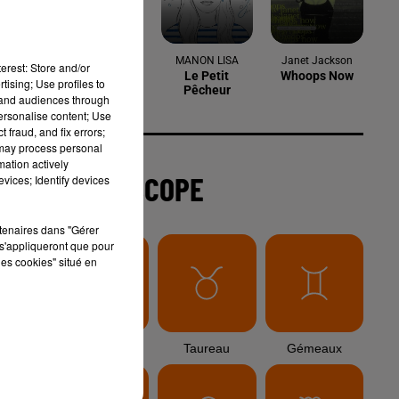
6 août 2026
Arles : après un taureau percuté lors
erest: Store and/or
d'une abrivado à Saliers,...
tising; Use profiles to
tand audiences through
personalise content; Use
 fraud, and fix errors;
 may process personal
6 août 2026
mation actively
Éclipse solaire du 12 août 2026 : le
vices; Identify devices
CHU de Nîmes appelle à la plus...
rtenaires dans "Gérer
s'appliqueront que pour
les cookies" situé en
3 août 2026
Sauvage'On Festival : une première
édition électro attendue au cœur...