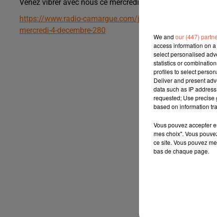
Venez vibrer avec nous ce mercredi 4 décembre pour le ma
https://www.radio-camargue.com/jeuxconcours/sport-handb
mercredi-4-decembre-280
We and
our (447) partn
access information on a 
select personalised ad
statistics or combinatio
profiles to select person
Deliver and present adv
data such as IP address 
requested; Use precise g
based on information tra
Vous pouvez accepter en 
mes choix". Vous pouvez
ce site. Vous pouvez met
bas de chaque page.