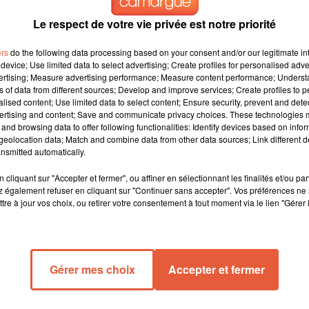
tch USAM / Toulouse ! Inscrivez-vous ci-dessous !
Le respect de votre vie privée est notre priorité
all-1-4-de-finale-coupe-de-la-ligue-ehf-usam-toulouse-ce-
ers
do the following data processing based on your consent and/or our legitimate int
device; Use limited data to select advertising; Create profiles for personalised adver
vertising; Measure advertising performance; Measure content performance; Unders
ns of data from different sources; Develop and improve services; Create profiles to 
alised content; Use limited data to select content; Ensure security, prevent and detect
ertising and content; Save and communicate privacy choices. These technologies
and browsing data to offer following functionalities: Identify devices based on infor
eolocation data; Match and combine data from other data sources; Link different de
nsmitted automatically.
cliquant sur "Accepter et fermer", ou affiner en sélectionnant les finalités et/ou pa
 également refuser en cliquant sur "Continuer sans accepter". Vos préférences ne 
tre à jour vos choix, ou retirer votre consentement à tout moment via le lien "Gérer 
Gérer mes choix
Accepter et fermer