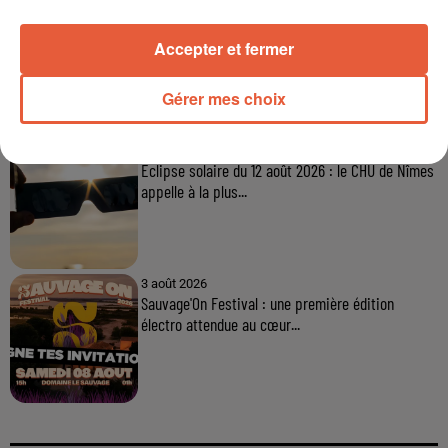
6 août 2026
Arles : après un taureau percuté lors d'une
Accepter et fermer
abrivado à Saliers,...
Gérer mes choix
6 août 2026
Éclipse solaire du 12 août 2026 : le CHU de Nîmes
appelle à la plus...
3 août 2026
Sauvage'On Festival : une première édition
électro attendue au cœur...