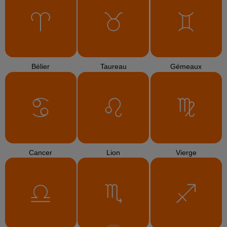
Bélier
Taureau
Gémeaux
Cancer
Lion
Vierge