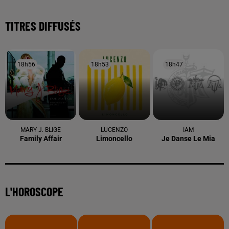
TITRES DIFFUSÉS
18h56
18h56
18h53
18h53
18h47
18h47
MARY J. BLIGE
LUCENZO
IAM
Family Affair
Limoncello
Je Danse Le Mia
L'HOROSCOPE