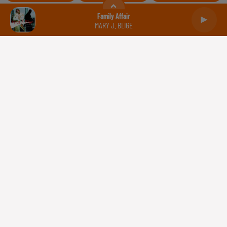
Balance
Scorpion
Sagittaire
Family Affair
MARY J. BLIGE
Capricorne
Verseau
Poissons
Gestion des cookies
Plan du site
Règlement des jeux concours