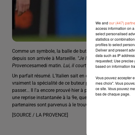
We and
our (447) partn
access information on a 
select personalised ad
statistics or combinatio
profiles to select person
Deliver and present adv
Comme un symbole, la balle de but lui a été offerte par Lu
data such as IP address 
depuis son arrivée à Marseille.
"Je le trouve très fort,
insis
requested; Use precise g
Provence
samedi matin.
Lui, il court ! Mais quand tu as un
based on information tra
Un parfait résumé. L'Italien sait en effet de quoi il parle : i
Vous pouvez accepter en 
vraiment la spécialité de ce buteur pur-sang, qui attend plut
mes choix". Vous pouvez
ce site. Vous pouvez met
passer... Il l'a encore prouvé hier à plusieurs reprises fac
bas de chaque page.
une reprise instantanée à la 9e, quelques contrôles qui ont
partenaires sont parvenus à le trouver, le cuir est resté s
[SOURCE / LA PROVENCE]