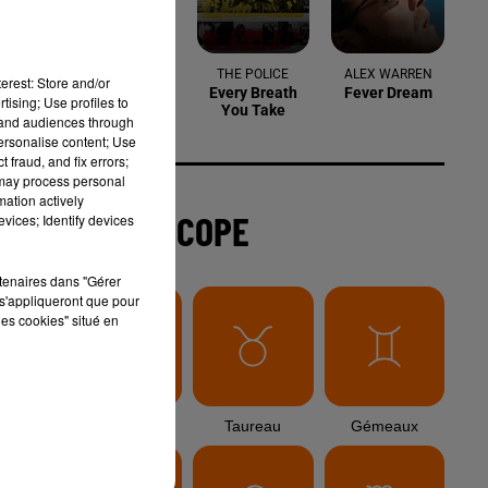
3 août 2026
Sauvage'On Festival : une première
erest: Store and/or
édition électro attendue au cœur...
tising; Use profiles to
tand audiences through
personalise content; Use
 fraud, and fix errors;
 may process personal
3 août 2026
mation actively
Sécheresse et foin de Crau : le
vices; Identify devices
retour de la demande redonne de...
rtenaires dans "Gérer
s'appliqueront que pour
les cookies" situé en
3 août 2026
,
Arles : la coupe mulet a fait
sensation lors d'une étape...