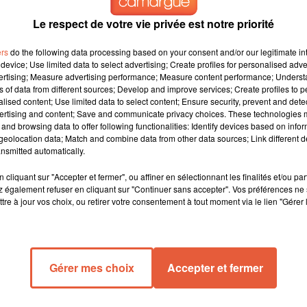
Le respect de votre vie privée est notre priorité
ers
do the following data processing based on your consent and/or our legitimate int
device; Use limited data to select advertising; Create profiles for personalised adver
vertising; Measure advertising performance; Measure content performance; Unders
ns of data from different sources; Develop and improve services; Create profiles to 
alised content; Use limited data to select content; Ensure security, prevent and detect
ertising and content; Save and communicate privacy choices. These technologies
cas Ocampos, cet Argentin qui ne lâche rien et l'impressionne
and browsing data to offer following functionalities: Identify devices based on infor
tait Mario Balotelli dans la longue interview accordée à
La
eolocation data; Match and combine data from other data sources; Link different de
 joueur qui marche, tu as besoin de deux qui courent."
nsmitted automatically.
l n'est pas le premier à cavaler sur le pré. Galoper n'est pas
cliquant sur "Accepter et fermer", ou affiner en sélectionnant les finalités et/ou pa
ôt qu'on lui serve le ballon dans les pieds. Et là, tout peut se
 également refuser en cliquant sur "Continuer sans accepter". Vos préférences ne 
tre à jour vos choix, ou retirer votre consentement à tout moment via le lien "Gérer 
e aux Aiglons. Une percée stoppée irrégulièrement dès la 4e minute
 désorienté l'arrière-garde azuréenne : chaque fois que ses
cotché à ses crampons.
Gérer mes choix
Accepter et fermer