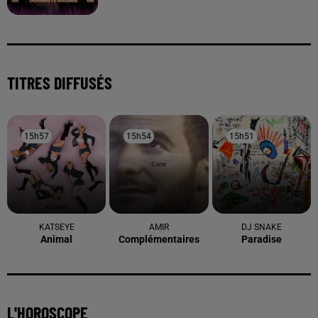
TITRES DIFFUSÉS
15h57
15h57
15h54
15h54
15h51
15h51
KATSEYE
AMIR
DJ SNAKE
Animal
Complémentaires
Paradise
L'HOROSCOPE