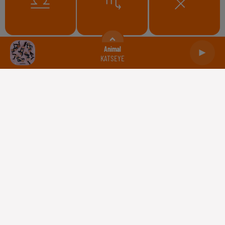
Balance
Scorpion
Sagittaire
Animal
KATSEYE
Capricorne
Verseau
Poissons