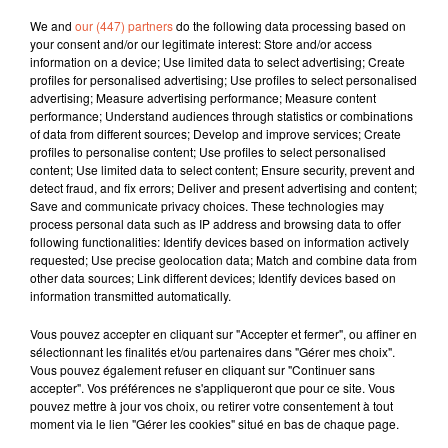
We and
our (447) partners
do the following data processing based on
your consent and/or our legitimate interest: Store and/or access
information on a device; Use limited data to select advertising; Create
profiles for personalised advertising; Use profiles to select personalised
advertising; Measure advertising performance; Measure content
performance; Understand audiences through statistics or combinations
of data from different sources; Develop and improve services; Create
profiles to personalise content; Use profiles to select personalised
content; Use limited data to select content; Ensure security, prevent and
detect fraud, and fix errors; Deliver and present advertising and content;
Save and communicate privacy choices. These technologies may
process personal data such as IP address and browsing data to offer
À LA UNE
following functionalities: Identify devices based on information actively
requested; Use precise geolocation data; Match and combine data from
other data sources; Link different devices; Identify devices based on
information transmitted automatically.
6 août 2026
Arles : après un taureau percuté lors d'une
Vous pouvez accepter en cliquant sur "Accepter et fermer", ou affiner en
abrivado à Saliers,...
sélectionnant les finalités et/ou partenaires dans "Gérer mes choix".
Vous pouvez également refuser en cliquant sur "Continuer sans
accepter". Vos préférences ne s'appliqueront que pour ce site. Vous
pouvez mettre à jour vos choix, ou retirer votre consentement à tout
moment via le lien "Gérer les cookies" situé en bas de chaque page.
6 août 2026