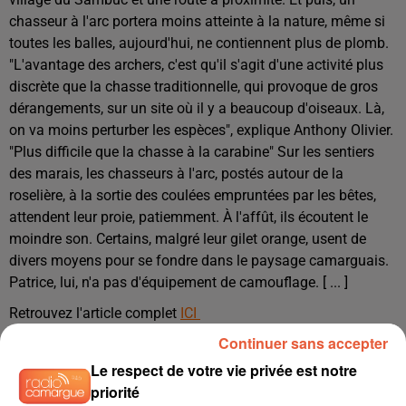
chasseur à l'arc portera moins atteinte à la nature, même si
toutes les balles, aujourd'hui, ne contiennent plus de plomb.
"L'avantage des archers, c'est qu'il s'agit d'une activité plus
discrète que la chasse traditionnelle, qui provoque de gros
dérangements, sur un site où il y a beaucoup d'oiseaux. Là,
on va moins perturber les espèces", explique Anthony Olivier.
"Plus difficile que la chasse à la carabine" Sur les sentiers
des marais, les chasseurs à l'arc, postés autour de la
roselière, à la sortie des coulées empruntées par les bêtes,
attendent leur proie, patiemment. À l'affût, ils écoutent le
moindre son. Certains, malgré leur gilet orange, usent de
divers moyens pour se fondre dans le paysage camarguais.
Patrice, lui, n'a pas d'équipement de camouflage. [ ... ]
Retrouvez l'article complet
ICI
Continuer sans accepter
Source: laprovence.fr / C. Vial
Le respect de votre vie privée est notre
Photo: A. Esposito
priorité