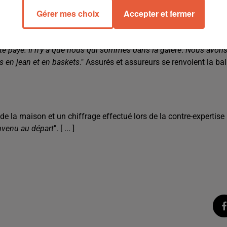
Gérer mes choix
Accepter et fermer
avancent pour un semblant de retour à la normalité. Sauf chez
 qu'il puisse arriver
, assène la retraitée.
De toutes les maisons
 été payé. Il n'y a que nous qui sommes dans la galère
.
Nous avon
 en jean et en baskets
." Assurés et assureurs se renvoient la bal
 de la maison et un chiffrage effectué lors de la contre-expertise
onvenu au départ
". [ ... ]