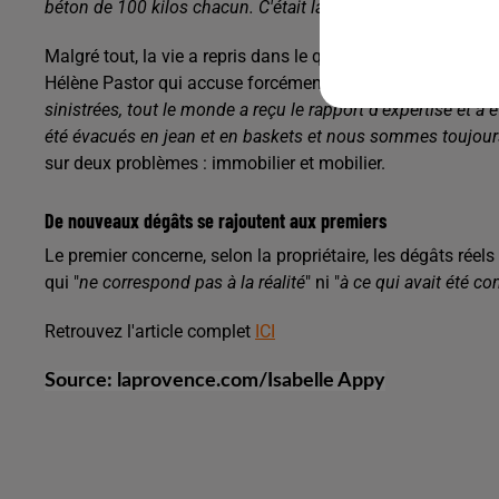
béton de 100 kilos chacun. C'était la toiture du voisin.
"
Malgré tout, la vie a repris dans le quartier. Les travaux 
Hélène Pastor qui accuse forcément le coup. "
C'est le pire
sinistrées, tout le monde a reçu le rapport d'expertise et a
été évacués en jean et en baskets et nous sommes toujours
sur deux problèmes : immobilier et mobilier.
De nouveaux dégâts se rajoutent aux premiers
Le premier concerne, selon la propriétaire, les dégâts réels
qui "
ne correspond pas à la réalité
" ni "
à ce qui avait été c
Retrouvez l'article complet
ICI
Source: laprovence.com/Isabelle Appy