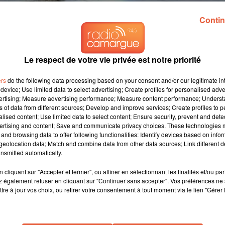
Contin
Le respect de votre vie privée est notre priorité
onteste le chiffrage des experts mandatés par la Matmut
ers
do the following data processing based on your consent and/or our legitimate int
device; Use limited data to select advertising; Create profiles for personalised adver
vertising; Measure advertising performance; Measure content performance; Unders
.
" La voix d'Hélène Pastor s'étrangle. Depuis
la tornade qui a
ns of data from different sources; Develop and improve services; Create profiles to 
la famille sinistrée "
n'a nulle part un chez
(soi)
". En location au
alised content; Use limited data to select content; Ensure security, prevent and detect
de réintégrer leur maison. En cause, un bras de fer et de nerfs av
ertising and content; Save and communicate privacy choices. These technologies
and browsing data to offer following functionalities: Identify devices based on infor
eolocation data; Match and combine data from other data sources; Link different de
nsmitted automatically.
présent, huit mois plus tard. Il ne pourra plus jamais en être
e gravé en nous. Personnellement, je prends des calmants
",
cliquant sur "Accepter et fermer", ou affiner en sélectionnant les finalités et/ou pa
 également refuser en cliquant sur "Continuer sans accepter". Vos préférences ne 
aux yeux. "
Je ne suis pas peureux mais dès que j'entends un bruit
tre à jour vos choix, ou retirer votre consentement à tout moment via le lien "Gérer 
us reviennent
", confie le mari d'Hélène Pastor.
s la maison dans laquelle ses parents se sont pris "
quatre blocs de