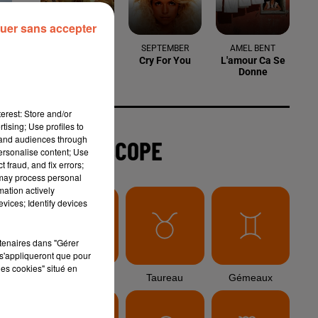
uer sans accepter
6 août 2026
Arles : après un taureau percuté lors
d'une abrivado à Saliers,...
erest: Store and/or
6 août 2026
tising; Use profiles to
Éclipse solaire du 12 août 2026 : le
tand audiences through
CHU de Nîmes appelle à la plus...
personalise content; Use
 fraud, and fix errors;
ec
 may process personal
mation actively
vices; Identify devices
3 août 2026
Sauvage'On Festival : une première
édition électro attendue au cœur...
rtenaires dans "Gérer
s'appliqueront que pour
,
les cookies" situé en