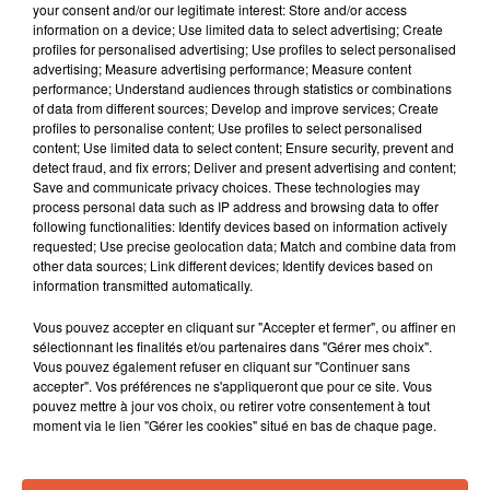
your consent and/or our legitimate interest: Store and/or access
information on a device; Use limited data to select advertising; Create
profiles for personalised advertising; Use profiles to select personalised
advertising; Measure advertising performance; Measure content
performance; Understand audiences through statistics or combinations
of data from different sources; Develop and improve services; Create
profiles to personalise content; Use profiles to select personalised
content; Use limited data to select content; Ensure security, prevent and
detect fraud, and fix errors; Deliver and present advertising and content;
Save and communicate privacy choices. These technologies may
process personal data such as IP address and browsing data to offer
following functionalities: Identify devices based on information actively
requested; Use precise geolocation data; Match and combine data from
other data sources; Link different devices; Identify devices based on
information transmitted automatically.
Vous pouvez accepter en cliquant sur "Accepter et fermer", ou affiner en
sélectionnant les finalités et/ou partenaires dans "Gérer mes choix".
À LA UNE
Vous pouvez également refuser en cliquant sur "Continuer sans
accepter". Vos préférences ne s'appliqueront que pour ce site. Vous
pouvez mettre à jour vos choix, ou retirer votre consentement à tout
6 août 2026
moment via le lien "Gérer les cookies" situé en bas de chaque page.
Arles : après un taureau percuté lors d'une
abrivado à Saliers,...