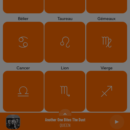
Bélier
Taureau
Gémeaux
Cancer
Lion
Vierge
Balance
Scorpion
Sagittaire
Another One Bites The Dust
QUEEN