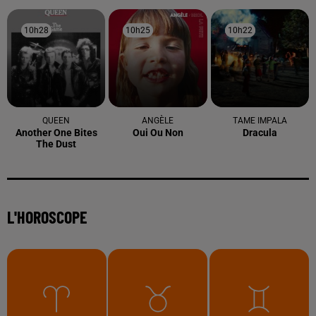
10h28
10h28
10h25
10h25
10h22
10h22
QUEEN
ANGÈLE
TAME IMPALA
Another One Bites
Oui Ou Non
Dracula
The Dust
L'HOROSCOPE