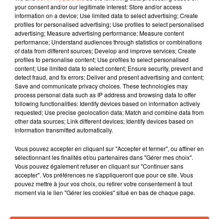
your consent and/or our legitimate interest: Store and/or access
information on a device; Use limited data to select advertising; Create
profiles for personalised advertising; Use profiles to select personalised
advertising; Measure advertising performance; Measure content
performance; Understand audiences through statistics or combinations
of data from different sources; Develop and improve services; Create
profiles to personalise content; Use profiles to select personalised
content; Use limited data to select content; Ensure security, prevent and
detect fraud, and fix errors; Deliver and present advertising and content;
Save and communicate privacy choices. These technologies may
process personal data such as IP address and browsing data to offer
following functionalities: Identify devices based on information actively
requested; Use precise geolocation data; Match and combine data from
other data sources; Link different devices; Identify devices based on
information transmitted automatically.
Vous pouvez accepter en cliquant sur "Accepter et fermer", ou affiner en
sélectionnant les finalités et/ou partenaires dans "Gérer mes choix".
Vous pouvez également refuser en cliquant sur "Continuer sans
À LA UNE
accepter". Vos préférences ne s'appliqueront que pour ce site. Vous
pouvez mettre à jour vos choix, ou retirer votre consentement à tout
moment via le lien "Gérer les cookies" situé en bas de chaque page.
3 août 2026
Sauvage'On Festival : une première édition
électro attendue au cœur...