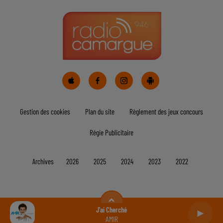
Bélier
Taureau
Gémeaux
Cancer
Lion
Vierge
Balance
Scorpion
Sagittaire
J'ai Cherché
AMIR