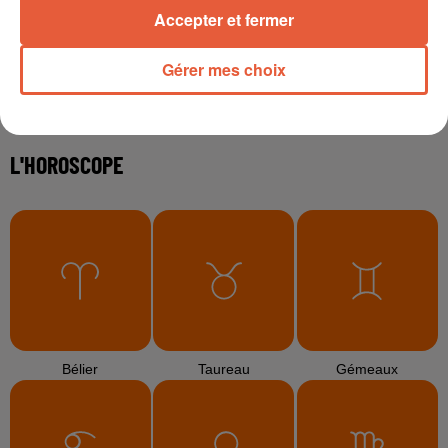
Accepter et fermer
Gérer mes choix
3 août 2026
Sécheresse et foin de Crau : le retour de la
demande redonne de...
3 août 2026
Arles : la coupe mulet a fait sensation lors d'une
étape...
TITRES DIFFUSÉS