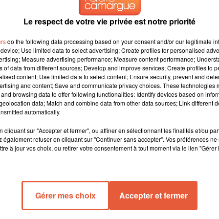
Le respect de votre vie privée est notre priorité
Après le départ d'Andoni Zubizarreta, la direction de la maison
ers
do the following data processing based on your consent and/or our legitimate int
 nouveau directeur sportif, même si
Olivier Pickeu figure en pole
device; Use limited data to select advertising; Create profiles for personalised adver
 poste convoité, qui ne serait pas pour déplaire à l'ancien
vertising; Measure advertising performance; Measure content performance; Unders
ns of data from different sources; Develop and improve services; Create profiles to 
'intéresse, bien sûr, même s'il est difficile pour moi de m'exprime
alised content; Use limited data to select content; Ensure security, prevent and detect
e toujours dans mon coeur
, affirme "Penna Bianca" dans une
ertising and content; Save and communicate privacy choices. These technologies
e, je suis tombé amoureux de cette ville et de ces supporters. C'e
and browsing data to offer following functionalities: Identify devices based on infor
eolocation data; Match and combine data from other data sources; Link different de
espondaient parfaitement. Ils ont vu que j'étais obsédé par la
nsmitted automatically.
'était une véritable union entre nous. Et puis mon fils Mattia est
cliquant sur "Accepter et fermer", ou affiner en sélectionnant les finalités et/ou pa
 également refuser en cliquant sur "Continuer sans accepter". Vos préférences ne 
oste crucial dans un club qui doit être occupé par quelqu'un
tre à jour vos choix, ou retirer votre consentement à tout moment via le lien "Gérer 
nal"
.
"Je suis issu de la Serie A et j'ai connu la France, la Premier
de relations aujourd'hui dans le monde du football puisque je n
vec l'extérieur, notamment les supporters, et c'est mon cas à l'OM"
,
Gérer mes choix
Accepter et fermer