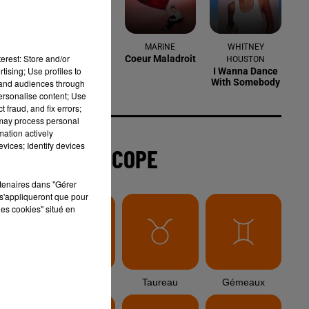
3 août 2026
Sauvage'On Festival : une première
édition électro attendue au cœur...
erest: Store and/or
tising; Use profiles to
tand audiences through
personalise content; Use
r
 fraud, and fix errors;
3 août 2026
 may process personal
Sécheresse et foin de Crau : le
st
mation actively
retour de la demande redonne de...
vices; Identify devices
rtenaires dans "Gérer
s'appliqueront que pour
3 août 2026
les cookies" situé en
Arles : la coupe mulet a fait
sensation lors d'une étape...
'en